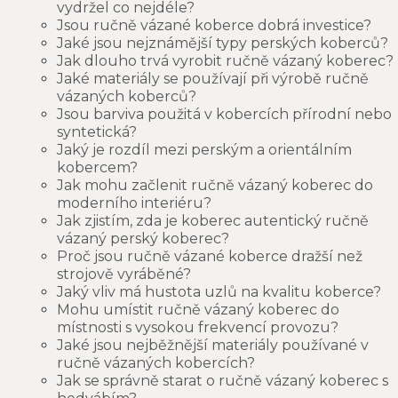
vydržel co nejdéle?
Jsou ručně vázané koberce dobrá investice?
Jaké jsou nejznámější typy perských koberců?
Jak dlouho trvá vyrobit ručně vázaný koberec?
Jaké materiály se používají při výrobě ručně
vázaných koberců?
Jsou barviva použitá v kobercích přírodní nebo
syntetická?
Jaký je rozdíl mezi perským a orientálním
kobercem?
Jak mohu začlenit ručně vázaný koberec do
moderního interiéru?
Jak zjistím, zda je koberec autentický ručně
vázaný perský koberec?
Proč jsou ručně vázané koberce dražší než
strojově vyráběné?
Jaký vliv má hustota uzlů na kvalitu koberce?
Mohu umístit ručně vázaný koberec do
místnosti s vysokou frekvencí provozu?
Jaké jsou nejběžnější materiály používané v
ručně vázaných kobercích?
Jak se správně starat o ručně vázaný koberec s