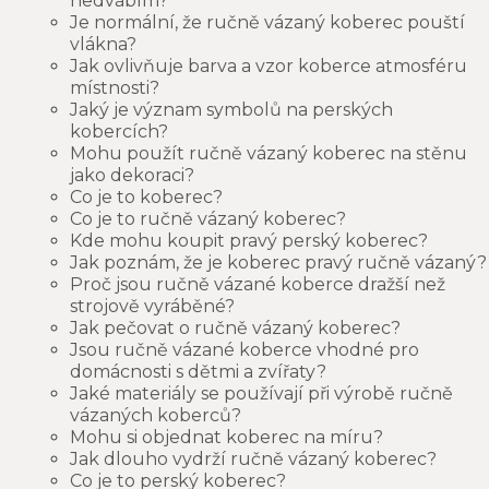
hedvábím?
Je normální, že ručně vázaný koberec pouští
vlákna?
Jak ovlivňuje barva a vzor koberce atmosféru
místnosti?
Jaký je význam symbolů na perských
kobercích?
Mohu použít ručně vázaný koberec na stěnu
jako dekoraci?
Co je to koberec?
Co je to ručně vázaný koberec?
Kde mohu koupit pravý perský koberec?
Jak poznám, že je koberec pravý ručně vázaný?
Proč jsou ručně vázané koberce dražší než
strojově vyráběné?
Jak pečovat o ručně vázaný koberec?
Jsou ručně vázané koberce vhodné pro
domácnosti s dětmi a zvířaty?
Jaké materiály se používají při výrobě ručně
vázaných koberců?
Mohu si objednat koberec na míru?
Jak dlouho vydrží ručně vázaný koberec?
Co je to perský koberec?