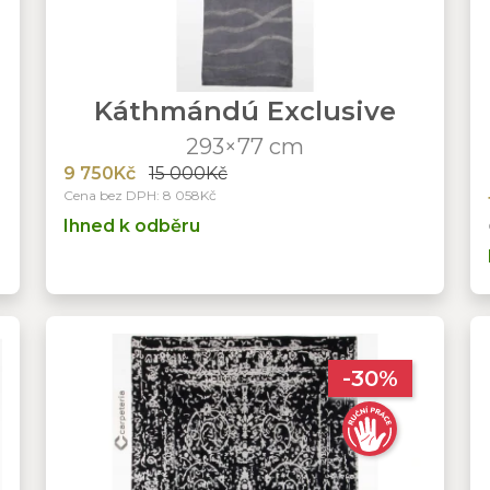
Káthmándú Exclusive
293×77 cm
9 750Kč
15 000Kč
Cena bez DPH: 8 058Kč
Ihned k odběru
-30%