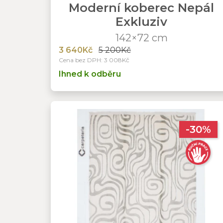
Moderní koberec Nepál
Exkluziv
142×72 cm
3 640Kč
5 200Kč
Cena bez DPH: 3 008Kč
Ihned k odběru
-30%