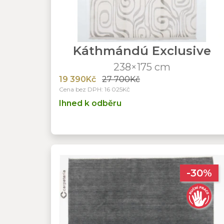
Káthmándú Exclusive
238×175 cm
19 390Kč
27 700Kč
Cena bez DPH: 16 025Kč
Ihned k odběru
-30%