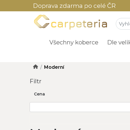
Doprava zdarma po celé ČR
Všechny koberce
Dle veli
Moderní
Filtr
Cena