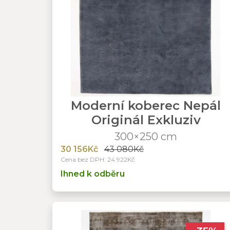
Moderní koberec Nepál
Originál Exkluziv
300×250 cm
30 156Kč
43 080Kč
Cena bez DPH: 24 922Kč
Ihned k odběru