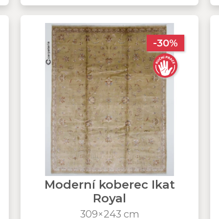
-30%
Moderní koberec Ikat
Royal
309×243 cm