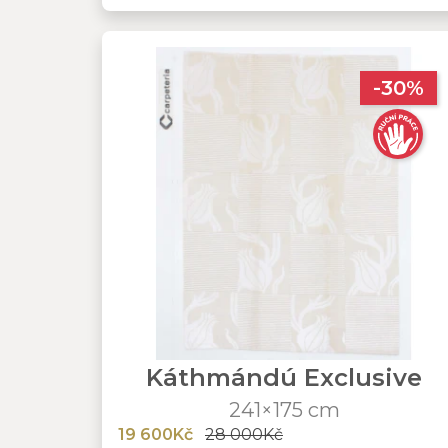
-30%
Káthmándú Exclusive
241×175 cm
19 600Kč
28 000Kč