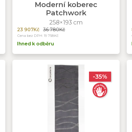
Moderní koberec
Patchwork
258×193 cm
23 907Kč
36 780Kč
Cena bez DPH: 19 758Kč
Ihned k odběru
-35%