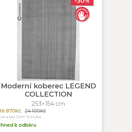
-30%
Moderní koberec LEGEND
COLLECTION
253×154 cm
16 870Kč
24 100Kč
Cena bez DPH: 13 942Kč
Ihned k odběru