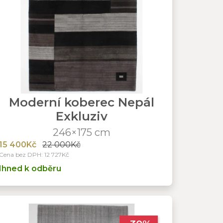
Moderní koberec Nepál
Exkluziv
246×175 cm
15 400Kč
22 000Kč
Cena bez DPH: 12 727Kč
Ihned k odběru