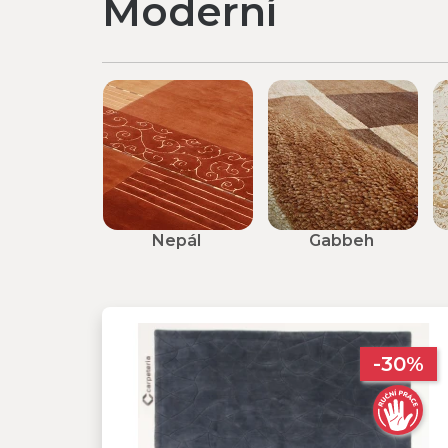
Moderní
Nepál
Gabbeh
-30%