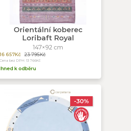
Orientální koberec
Loribaft Royal
147×92 cm
16 657Kč
23 795Kč
Cena bez DPH: 13 766Kč
Ihned k odběru
-30%