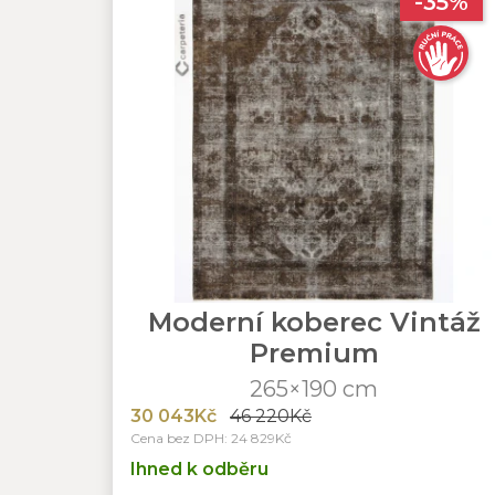
-35%
Moderní koberec Vintáž
Premium
265×190 cm
30 043Kč
46 220Kč
Cena bez DPH: 24 829Kč
Ihned k odběru