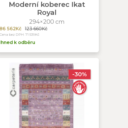
Moderní koberec Ikat
Royal
294×200 cm
86 562Kč
123 660Kč
Cena bez DPH: 71 539Kč
Ihned k odběru
-30%