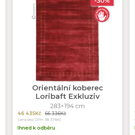
-30%
Orientální koberec
Loribaft Exkluziv
283×194 cm
46 435Kč
66 336Kč
Cena bez DPH: 38 376Kč
Ihned k odběru