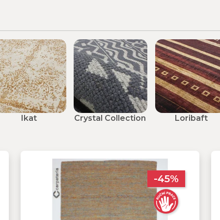
Ikat
Crystal Collection
Loribaft
-45%