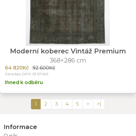
Moderní koberec Vintáž Premium
368×286 cm
64 820Kč
92 600Kč
Cena bez DPH: 53 570Kč
Ihned k odběru
1
2
3
4
5
>
>|
Informace
O nás