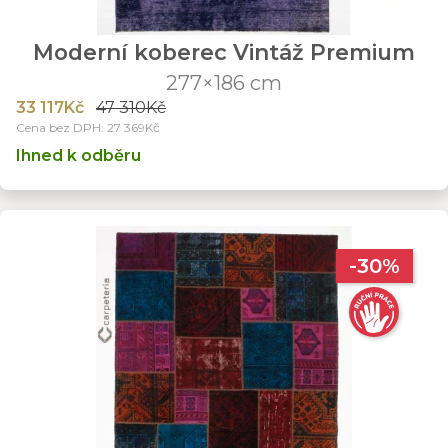
Moderní koberec Vintáž Premium
277×186 cm
33 117Kč
47 310Kč
Cena bez DPH: 27 369Kč
Ihned k odběru
-30%