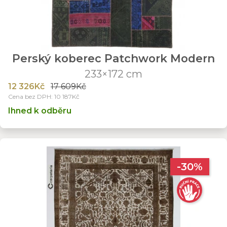
Perský koberec Patchwork Modern
233×172 cm
12 326Kč
17 609Kč
Cena bez DPH: 10 187Kč
Ihned k odběru
-30%