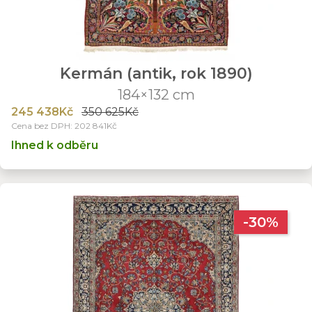
Kermán (antik, rok 1890)
184×132 cm
245 438Kč
350 625Kč
Cena bez DPH: 202 841Kč
Ihned k odběru
-30%