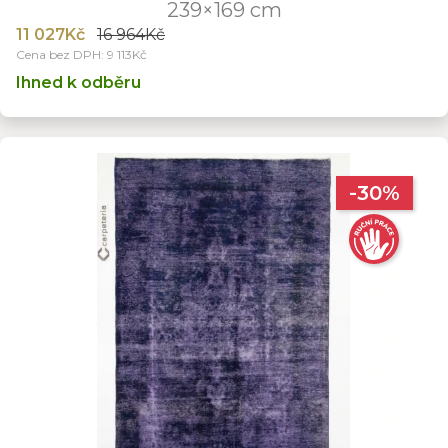
239×169 cm
11 027Kč
16 964Kč
Cena bez DPH: 9 113Kč
Ihned k odběru
-30%