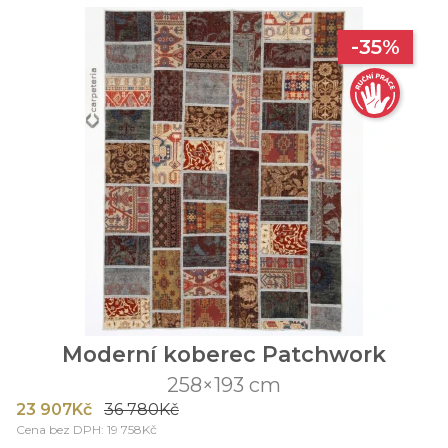
-35%
Moderní koberec Patchwork
258×193 cm
23 907Kč
36 780Kč
Cena bez DPH: 19 758Kč