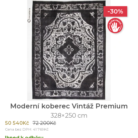
-30%
Moderní koberec Vintáž Premium
328×250 cm
50 540Kč
72 200Kč
Cena bez DPH: 41 769Kč
Ihned k odběru