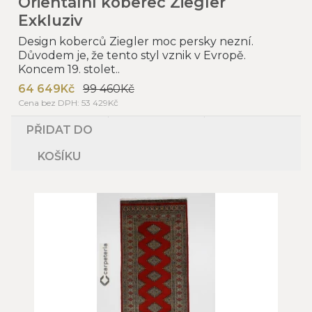
Orientální koberec Ziegler
Exkluziv
Design koberců Ziegler moc persky nezní.
Důvodem je, že tento styl vznik v Evropě.
Koncem 19. stolet..
64 649Kč
99 460Kč
Cena bez DPH: 53 429Kč
PŘIDAT DO
KOŠÍKU