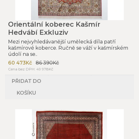
Orientální koberec Kašmír
Hedvábí Exkluziv
Mezi nejvyhledávanější umělecká díla patří
kašmírové koberce. Ručně se váží v kašmírském
údolí na se..
60 473Kč
86 390Kč
Cena bez DPH: 49 978Kč
PŘIDAT DO
KOŠÍKU