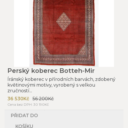
Perský koberec Botteh-Mir
Íránský koberec v přírodních barvách, zdobený
květinovými motivy, vyrobený s velkou
zručností...
36 530Kč
56 200Kč
Cena bez DPH: 30 190Kč
PŘIDAT DO
KOŠÍKU