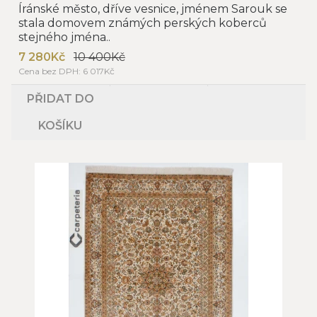
Íránské město, dříve vesnice, jménem Sarouk se
stala domovem známých perských koberců
stejného jména..
7 280Kč
10 400Kč
Cena bez DPH: 6 017Kč
PŘIDAT DO
KOŠÍKU