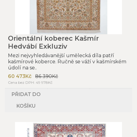
Orientální koberec Kašmír
Hedvábí Exkluziv
Mezi nejvyhledávanější umělecká díla patří
kašmírové koberce. Ručně se váží v kašmírském
údolí na se..
60 473Kč
86 390Kč
Cena bez DPH: 49 978Kč
PŘIDAT DO
KOŠÍKU