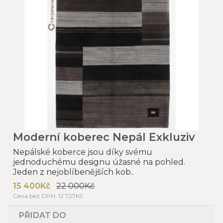
Moderní koberec Nepál Exkluziv
Nepálské koberce jsou díky svému
jednoduchému designu úžasné na pohled.
Jeden z nejoblíbenějších kob..
15 400Kč
22 000Kč
Cena bez DPH: 12 727Kč
PŘIDAT DO