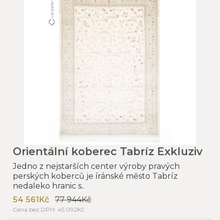
Orientální koberec Tabríz Exkluziv
Jedno z nejstarších center výroby pravých
perských koberců je íránské město Tabríz
nedaleko hranic s..
54 561Kč
77 944Kč
Cena bez DPH: 45 092Kč