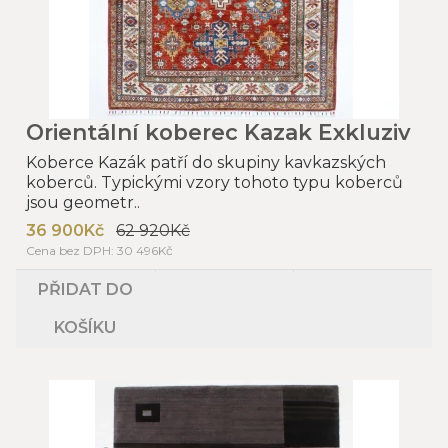
Orientální koberec Kazak Exkluziv
Koberce Kazák patří do skupiny kavkazských
koberců. Typickými vzory tohoto typu koberců
jsou geometr..
36 900Kč
62 920Kč
Cena bez DPH: 30 496Kč
PŘIDAT DO
KOŠÍKU