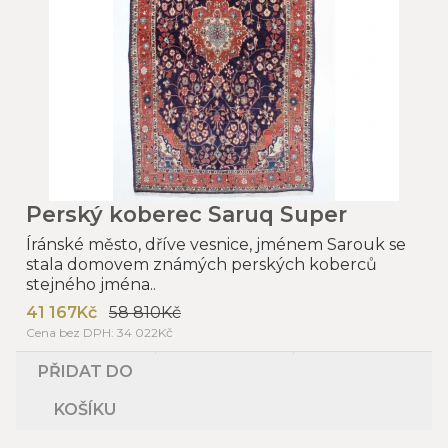
Perský koberec Saruq Super
Íránské město, dříve vesnice, jménem Sarouk se
stala domovem známých perských koberců
stejného jména..
41 167Kč
58 810Kč
Cena bez DPH: 34 022Kč
PŘIDAT DO
KOŠÍKU