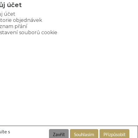
ůj účet
j účet
storie objednávek
znam přání
stavení souborů cookie
íte s
Zavřít
Souhlasím
Přizpůsobit