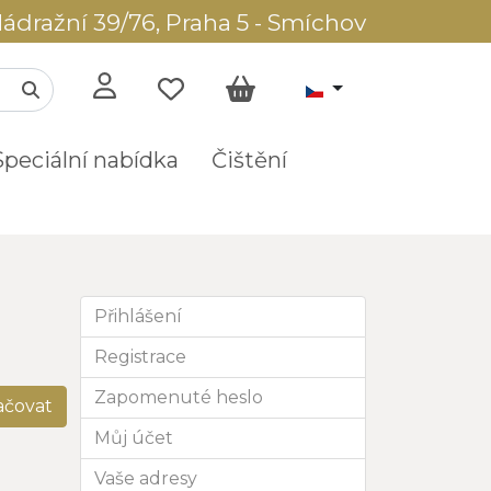
ádražní 39/76, Praha 5 - Smíchov
Speciální nabídka
Čištění
Přihlášení
Registrace
Zapomenuté heslo
ačovat
Můj účet
Vaše adresy