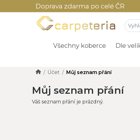
Doprava zdarma po celé ČR
Všechny koberce
Dle veli
Účet
Můj seznam přání
Můj seznam přání
Váš seznam přání je prázdný.