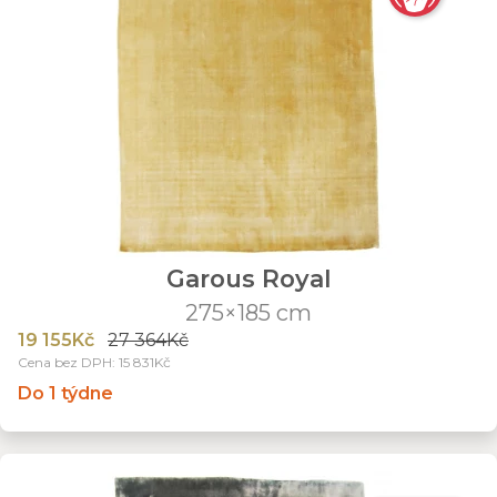
Garous Royal
275×185 cm
19 155Kč
27 364Kč
Cena bez DPH: 15 831Kč
Do 1 týdne