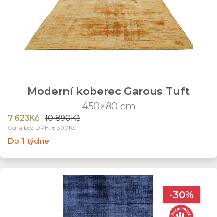
Moderní koberec Garous Tuft
450×80 cm
7 623Kč
10 890Kč
Cena bez DPH: 6 300Kč
Do 1 týdne
-30%