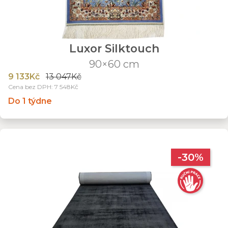
Luxor Silktouch
90×60 cm
9 133Kč
13 047Kč
Cena bez DPH: 7 548Kč
Do 1 týdne
-30%