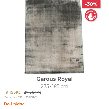
-30%
Garous Royal
275×185 cm
19 155Kč
27 364Kč
Cena bez DPH: 15 831Kč
Do 1 týdne