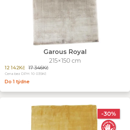
Garous Royal
215×150 cm
12 142Kč
17 346Kč
Cena bez DPH: 10 035Kč
Do 1 týdne
-30%