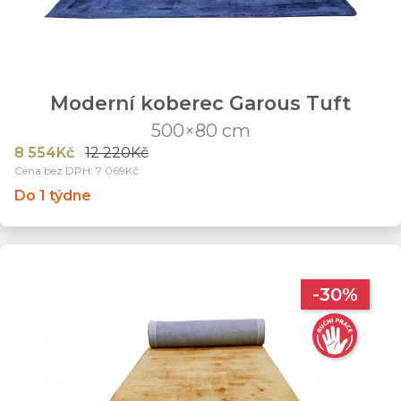
Moderní koberec Garous Tuft
500×80 cm
8 554Kč
12 220Kč
Cena bez DPH: 7 069Kč
Do 1 týdne
-30%