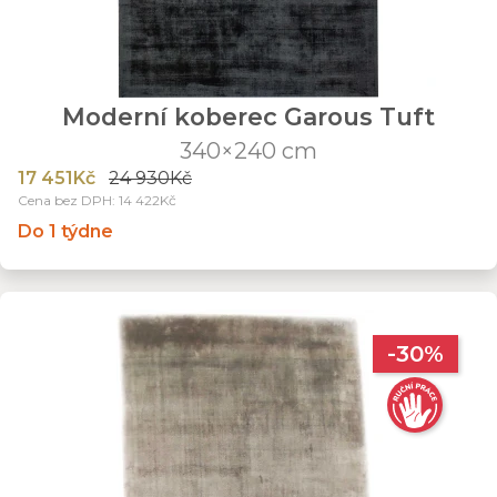
Moderní koberec Garous Tuft
340×240 cm
17 451Kč
24 930Kč
Cena bez DPH: 14 422Kč
Do 1 týdne
-30%