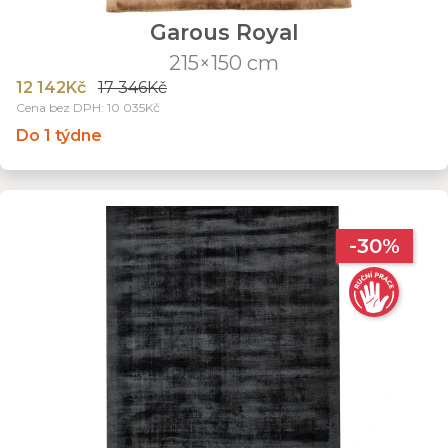
Garous Royal
215×150 cm
12 142Kč
17 346Kč
Cena bez DPH: 10 035Kč
Do 1 týdne
-30%