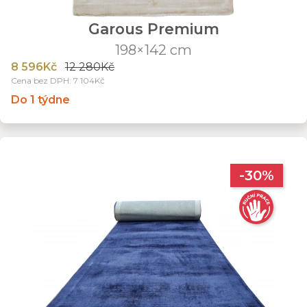
Garous Premium
198×142 cm
8 596Kč
12 280Kč
Cena bez DPH: 7 104Kč
Do 1 týdne
-30%