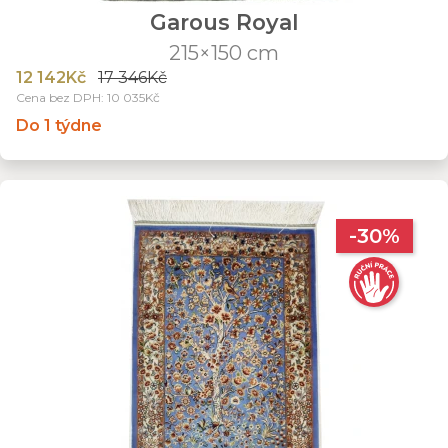
Garous Royal
215×150 cm
12 142Kč
17 346Kč
Cena bez DPH: 10 035Kč
Do 1 týdne
-30%