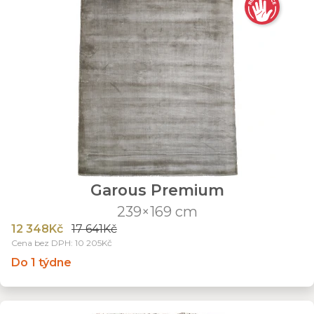
Garous Premium
239×169 cm
12 348Kč
17 641Kč
Cena bez DPH: 10 205Kč
Do 1 týdne