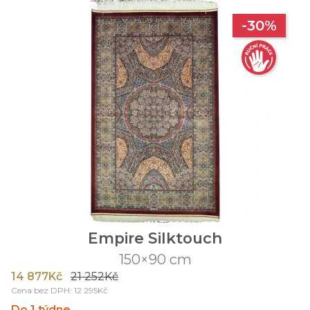
-30%
Empire Silktouch
150×90 cm
14 877Kč
21 252Kč
Cena bez DPH: 12 295Kč
Do 1 týdne