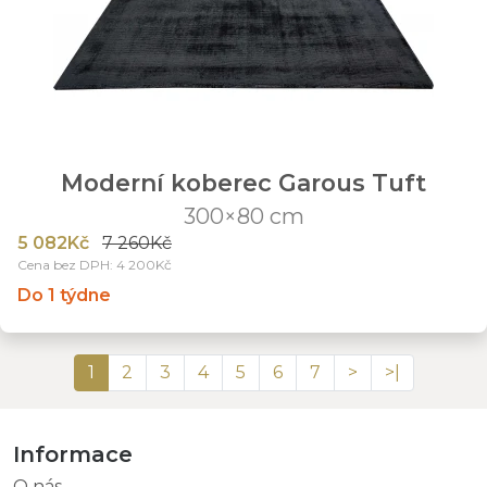
Moderní koberec Garous Tuft
300×80 cm
5 082Kč
7 260Kč
Cena bez DPH: 4 200Kč
Do 1 týdne
1
2
3
4
5
6
7
>
>|
Informace
O nás