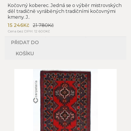
Kočovný koberec. Jedná se o výběr mistrovských
děl tradičně vyráběných tradičními kočovnými
kmeny. J..
15 246Kč
21 780Kč
Cena bez DPH: 12 600Kč
PŘIDAT DO
KOŠÍKU