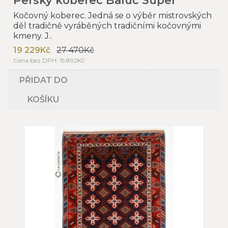
Kočovný koberec. Jedná se o výběr mistrovských
děl tradičně vyráběných tradičními kočovnými
kmeny. J..
19 229Kč
27 470Kč
Cena bez DPH: 15 892Kč
PŘIDAT DO
KOŠÍKU