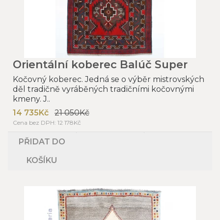
Orientální koberec Balúč Super
Kočovný koberec. Jedná se o výběr mistrovských
děl tradičně vyráběných tradičními kočovnými
kmeny. J..
14 735Kč
21 050Kč
Cena bez DPH: 12 178Kč
PŘIDAT DO
KOŠÍKU