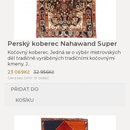
Perský koberec Nahawand Super
Kočovný koberec. Jedná se o výběr mistrovských
děl tradičně vyráběných tradičními kočovnými
kmeny. J..
23 069Kč
32 956Kč
Cena bez DPH: 19 066Kč
PŘIDAT DO
KOŠÍKU