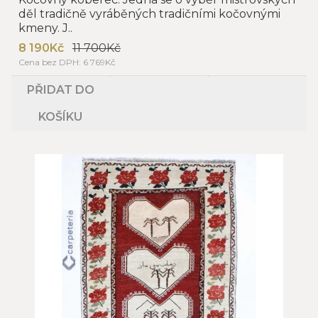
děl tradičně vyráběných tradičními kočovnými
kmeny. J..
8 190Kč
11 700Kč
Cena bez DPH: 6 769Kč
PŘIDAT DO
KOŠÍKU