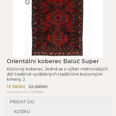
Orientální koberec Balúč Super
Kočovný koberec. Jedná se o výběr mistrovských
děl tradičně vyráběných tradičními kočovnými
kmeny. J..
15 582Kč
22 260Kč
Cena bez DPH: 12 878Kč
PŘIDAT DO
KOŠÍKU