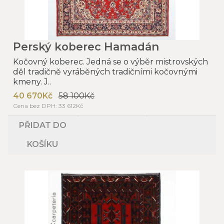
Perský koberec Hamadán
Kočovný koberec. Jedná se o výběr mistrovských
děl tradičně vyráběných tradičními kočovnými
kmeny. J..
40 670Kč
58 100Kč
Cena bez DPH: 33 612Kč
PŘIDAT DO
KOŠÍKU