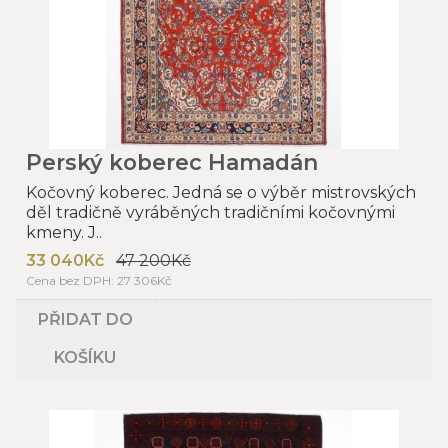
Perský koberec Hamadán
Kočovný koberec. Jedná se o výběr mistrovských
děl tradičně vyráběných tradičními kočovnými
kmeny. J..
33 040Kč
47 200Kč
Cena bez DPH: 27 306Kč
PŘIDAT DO
KOŠÍKU