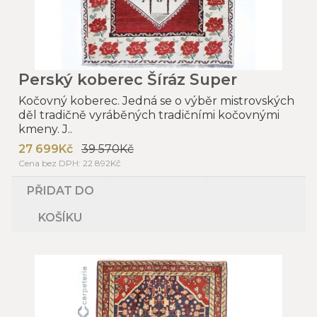
Perský koberec Šíráz Super
Kočovný koberec. Jedná se o výběr mistrovských
děl tradičně vyráběných tradičními kočovnými
kmeny. J..
27 699Kč
39 570Kč
Cena bez DPH: 22 892Kč
PŘIDAT DO
KOŠÍKU