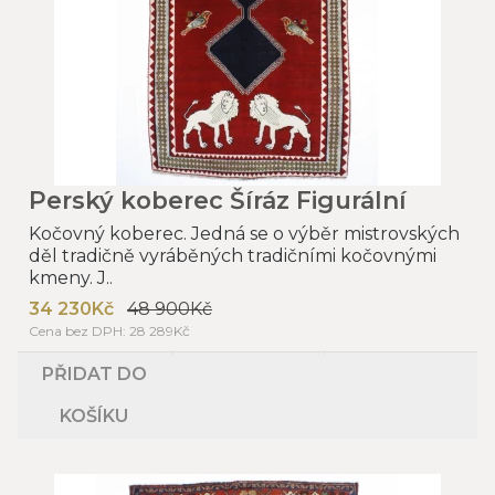
Perský koberec Šíráz Figurální
Kočovný koberec. Jedná se o výběr mistrovských
děl tradičně vyráběných tradičními kočovnými
kmeny. J..
34 230Kč
48 900Kč
Cena bez DPH: 28 289Kč
PŘIDAT DO
KOŠÍKU