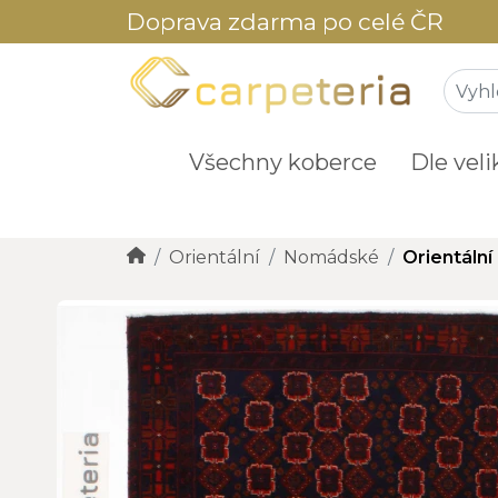
Doprava zdarma po celé ČR
Všechny koberce
Dle veli
Orientální
Nomádské
Orientáln