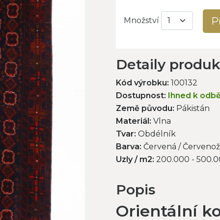
P
Množství
Detaily produ
Kód výrobku:
100132
Dostupnost:
Ihned k odb
Země původu:
Pákistán
Materiál:
Vlna
Tvar:
Obdélník
Barva:
Červená / Červenož
Uzly / m2:
200.000 - 500.
Popis
Orientální k