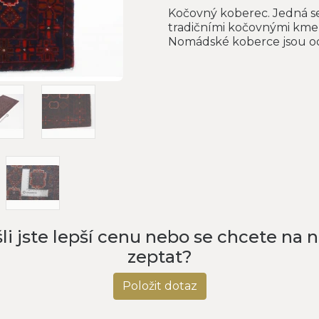
Kočovný koberec. Jedná se
tradičními kočovnými kmen
Nomádské koberce jsou odo
li jste lepší cenu nebo se chcete na 
zeptat?
Položit dotaz