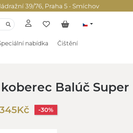
ádražní 39/76, Praha 5 - Smíchov
Speciální nabídka
Čištění
í koberec Balúč Super
 345Kč
-30%