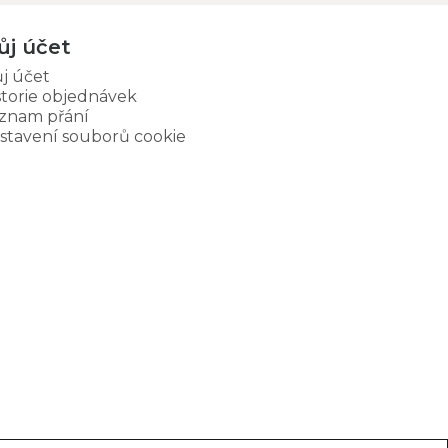
ůj účet
j účet
storie objednávek
znam přání
stavení souborů cookie