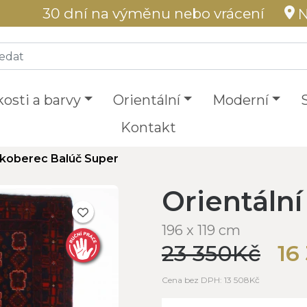
30 dní na výměnu nebo vrácení
N
kosti a barvy
Orientální
Moderní
Kontakt
í koberec Balúč Super
Orientáln
196 x 119 cm
23 350Kč
16
Cena bez DPH: 13 508Kč