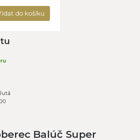
řidat do košíku
ktu
ěru
lutá
000
oberec Balúč Super