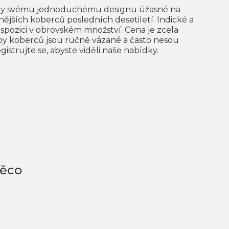
íky svému jednoduchému designu úžasné na
ějších koberců posledních desetiletí. Indické a
spozici v obrovském množství. Cena je zcela
ypy koberců jsou ručně vázané a často nesou
istrujte se, abyste viděli naše nabídky.
něco