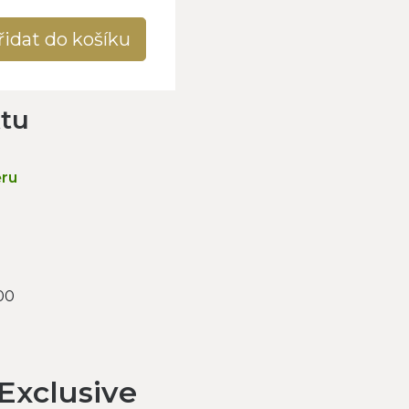
řidat do košíku
ktu
ěru
00
xclusive