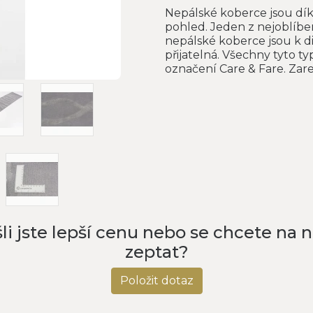
Nepálské koberce jsou d
pohled. Jeden z nejoblíben
nepálské koberce jsou k di
přijatelná. Všechny tyto t
označení Care & Fare. Zareg
li jste lepší cenu nebo se chcete na 
zeptat?
Položit dotaz