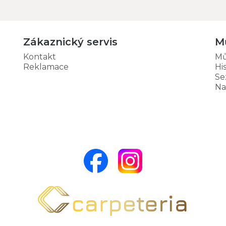
Zákaznický servis
M
Kontakt
Mů
Reklamace
Hi
Se
Na