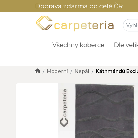
Doprava zdarma po celé ČR
Všechny koberce
Dle veli
Moderní
Nepál
Káthmándú Excl