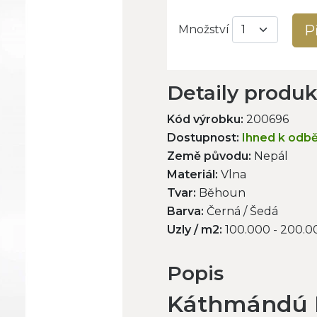
P
Množství
Detaily produ
Kód výrobku:
200696
Dostupnost:
Ihned k odb
Země původu:
Nepál
Materiál:
Vlna
Tvar:
Běhoun
Barva:
Černá / Šedá
Uzly / m2:
100.000 - 200.0
Popis
Káthmándú E