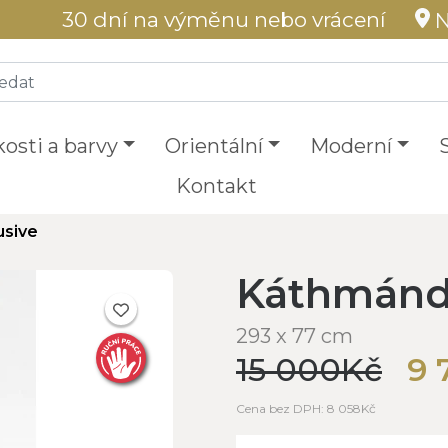
30 dní na výměnu nebo vrácení
N
kosti a barvy
Orientální
Moderní
Kontakt
usive
Káthmándú
293 x 77 cm
15 000Kč
9 
Cena bez DPH: 8 058Kč