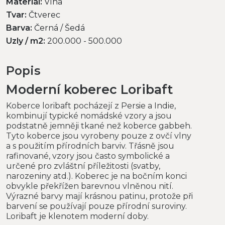
Materiál:
Vlna
Tvar:
Čtverec
Barva:
Černá / Šedá
Uzly / m2:
200.000 - 500.000
Popis
Moderní koberec Loribaft
Koberce loribaft pocházejí z Persie a Indie,
kombinují typické nomádské vzory a jsou
podstatně jemněji tkané než koberce gabbeh.
Tyto koberce jsou vyrobeny pouze z ovčí vlny
a s použitím přírodních barviv. Třásně jsou
rafinované, vzory jsou často symbolické a
určené pro zvláštní příležitosti (svatby,
narozeniny atd.). Koberec je na bočním konci
obvykle překřížen barevnou vlněnou nití.
Výrazné barvy mají krásnou patinu, protože při
barvení se používají pouze přírodní suroviny.
Loribaft je klenotem moderní doby.