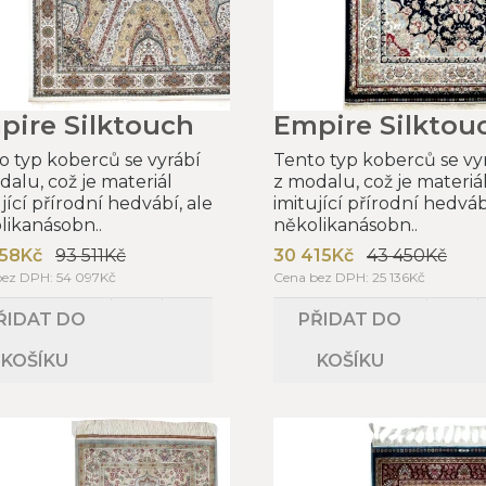
pire Silktouch
Empire Silktou
o typ koberců se vyrábí
Tento typ koberců se vy
dalu, což je materiál
z modalu, což je materiá
jící přírodní hedvábí, ale
imitující přírodní hedváb
likanásobn..
několikanásobn..
58Kč
93 511Kč
30 415Kč
43 450Kč
bez DPH: 54 097Kč
Cena bez DPH: 25 136Kč
ŘIDAT DO
PŘIDAT DO
KOŠÍKU
KOŠÍKU