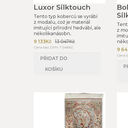
Luxor Silktouch
Bo
Si
Tento typ koberců se vyrábí
z modalu, což je materiál
Tent
imitující přírodní hedvábí, ale
z mo
několikanásobn..
imitu
9 133Kč
13 047Kč
něko
Cena bez DPH: 7 548Kč
9 64
Cena 
PŘIDAT DO
P
KOŠÍKU