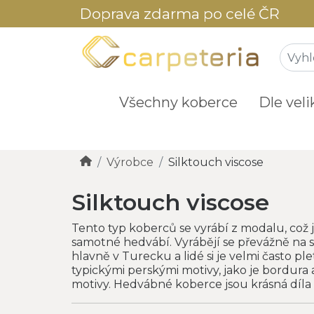
Doprava zdarma po celé ČR
Všechny koberce
Dle veli
Výrobce
Silktouch viscose
Silktouch viscose
Tento typ koberců se vyrábí z modalu, což j
samotné hedvábí. Vyrábějí se převážně na s
hlavně v Turecku a lidé si je velmi často pl
typickými perskými motivy, jako je bordura 
motivy. Hedvábné koberce jsou krásná díl