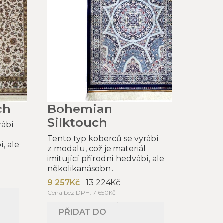
ch
Bohemian
Silktouch
rábí
l
Tento typ koberců se vyrábí
í, ale
z modalu, což je materiál
imitující přírodní hedvábí, ale
několikanásobn..
9 257Kč
13 224Kč
Cena bez DPH: 7 650Kč
PŘIDAT DO