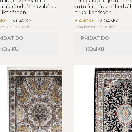
dalu, což je materiál
z modalu, což je materiá
jící přírodní hedvábí, ale
imitující přírodní hedváb
likanásobn..
několikanásobn..
3Kč
13 047Kč
8 430Kč
12 043Kč
bez DPH: 7 548Kč
Cena bez DPH: 6 967Kč
ŘIDAT DO
PŘIDAT DO
KOŠÍKU
KOŠÍKU