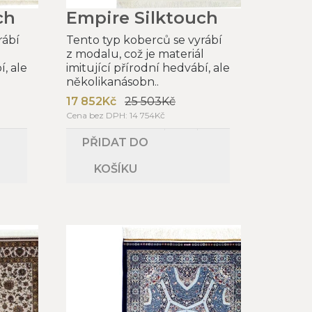
ch
Empire Silktouch
rábí
Tento typ koberců se vyrábí
l
z modalu, což je materiál
í, ale
imitující přírodní hedvábí, ale
několikanásobn..
17 852Kč
25 503Kč
Cena bez DPH: 14 754Kč
PŘIDAT DO
KOŠÍKU