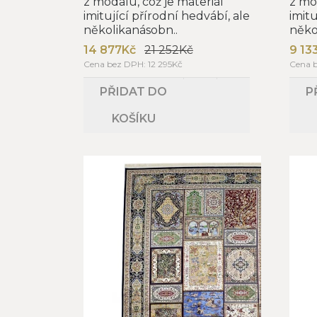
z modalu, což je materiál
z mo
imitující přírodní hedvábí, ale
imitu
několikanásobn..
něko
14 877Kč
21 252Kč
9 13
Cena bez DPH: 12 295Kč
Cena 
PŘIDAT DO
P
KOŠÍKU