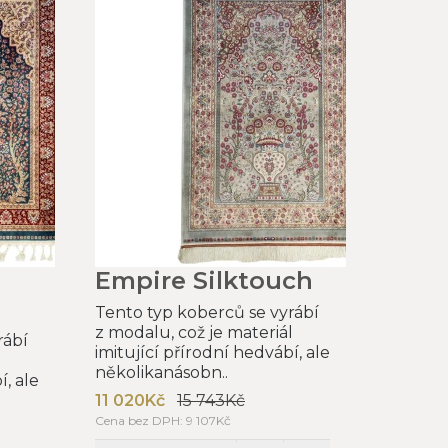
Empire Silktouch
Tento typ koberců se vyrábí
z modalu, což je materiál
rábí
imitující přírodní hedvábí, ale
l
několikanásobn..
í, ale
11 020Kč
15 743Kč
Cena bez DPH: 9 107Kč