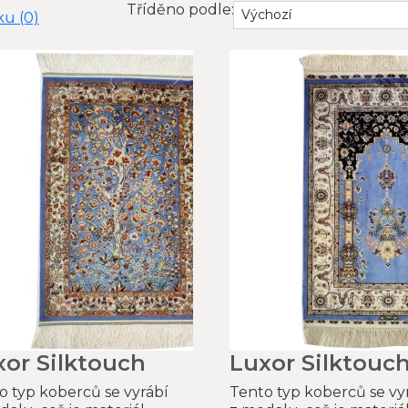
Tříděno podle:
u (0)
xor Silktouch
Luxor Silktouc
o typ koberců se vyrábí
Tento typ koberců se vy