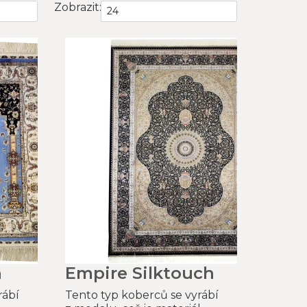
Zobrazit:
h
Empire Silktouch
rábí
Tento typ koberců se vyrábí