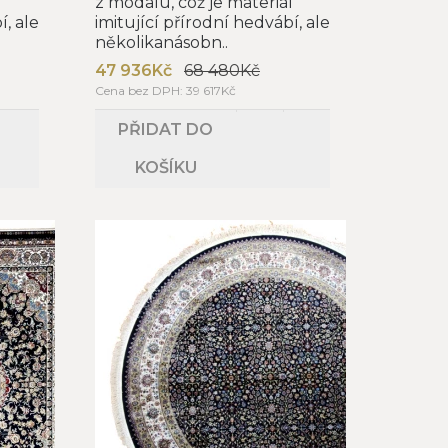
l
z modalu, což je materiál
í, ale
imitující přírodní hedvábí, ale
několikanásobn..
47 936Kč
68 480Kč
Cena bez DPH: 39 617Kč
PŘIDAT DO
KOŠÍKU