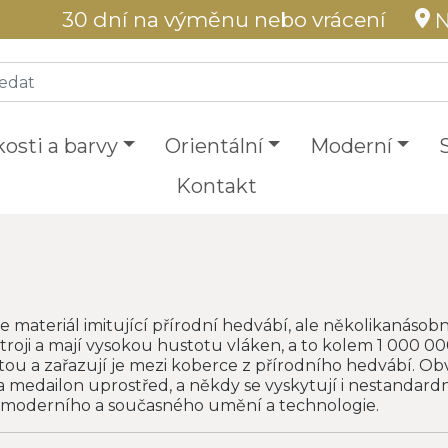
30 dní na výměnu nebo vrácení
N
kosti a barvy
Orientální
Moderní
Kontakt
e materiál imitující přírodní hedvábí, ale několikanásobn
troji a mají vysokou hustotu vláken, a to kolem 1 000 00
etou a zařazují je mezi koberce z přírodního hedvábí. Obv
a medailon uprostřed, a někdy se vyskytují i nestandardn
a moderního a současného umění a technologie.