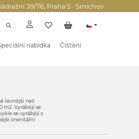
ádražní 39/76, Praha 5 - Smíchov
Speciální nabídka
Čištění
ě levnější než
0 m2. Vyrábějí se
ykle se vyrábějí s
ější orientální