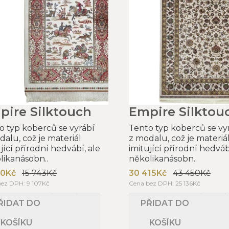
pire Silktouch
Empire Silktou
o typ koberců se vyrábí
Tento typ koberců se vy
dalu, což je materiál
z modalu, což je materiá
jící přírodní hedvábí, ale
imitující přírodní hedváb
likanásobn..
několikanásobn..
20Kč
15 743Kč
30 415Kč
43 450Kč
ez DPH: 9 107Kč
Cena bez DPH: 25 136Kč
ŘIDAT DO
PŘIDAT DO
KOŠÍKU
KOŠÍKU