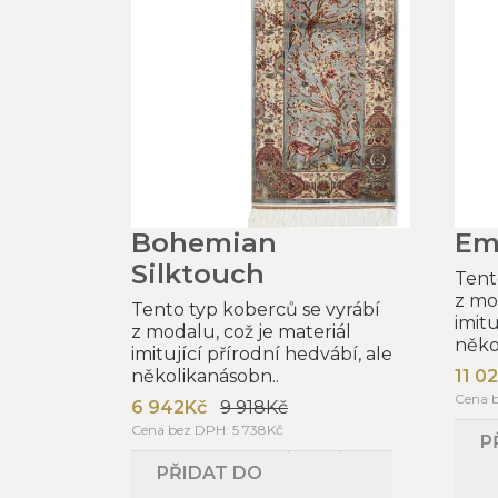
Bohemian
Em
Silktouch
Tent
z mo
Tento typ koberců se vyrábí
imitu
z modalu, což je materiál
něko
imitující přírodní hedvábí, ale
několikanásobn..
11 0
Cena b
6 942Kč
9 918Kč
Cena bez DPH: 5 738Kč
P
PŘIDAT DO