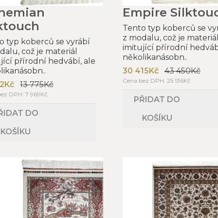
hemian
Empire Silktou
lktouch
Tento typ koberců se vy
z modalu, což je materiá
o typ koberců se vyrábí
imitující přírodní hedváb
dalu, což je materiál
několikanásobn..
jící přírodní hedvábí, ale
likanásobn..
30 415Kč
43 450Kč
Cena bez DPH: 25 136Kč
2Kč
13 775Kč
bez DPH: 7 969Kč
PŘIDAT DO
ŘIDAT DO
KOŠÍKU
KOŠÍKU