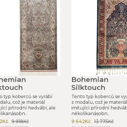
hemian
Bohemian
lktouch
Silktouch
o typ koberců se vyrábí
Tento typ koberců se vy
dalu, což je materiál
z modalu, což je materiá
jící přírodní hedvábí, ale
imitující přírodní hedváb
likanásobn..
několikanásobn..
2Kč
9 918Kč
9 642Kč
13 775Kč