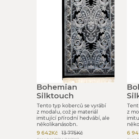
Bohemian
Bo
Silktouch
Si
Tento typ koberců se vyrábí
Tent
z modalu, což je materiál
z mo
imitující přírodní hedvábí, ale
imitu
několikanásobn..
něko
9 642Kč
13 775Kč
6 94