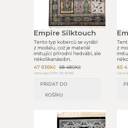
Empire Silktouch
Em
Tento typ koberců se vyrábí
Tent
z modalu, což je materiál
z mo
imitující přírodní hedvábí, ale
imitu
několikanásobn..
něko
47 936Kč
68 480Kč
65 4
Cena bez DPH: 39 617Kč
Cena 
PŘIDAT DO
P
KOŠÍKU