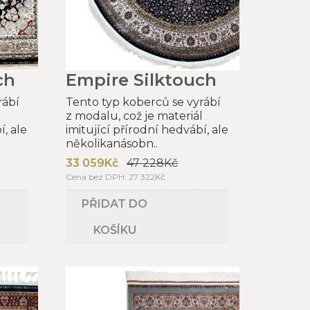
ch
Empire Silktouch
rábí
Tento typ koberců se vyrábí
l
z modalu, což je materiál
í, ale
imitující přírodní hedvábí, ale
několikanásobn..
33 059Kč
47 228Kč
Cena bez DPH: 27 322Kč
PŘIDAT DO
KOŠÍKU