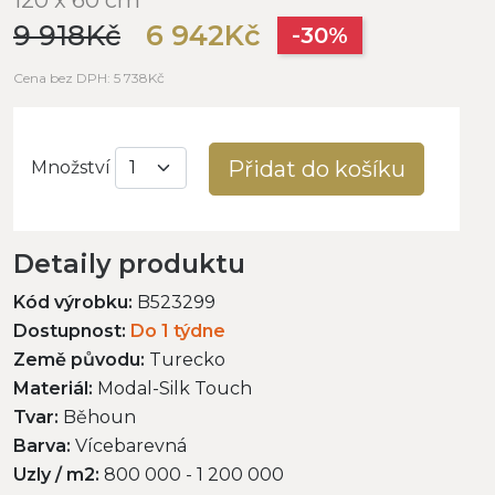
9 918Kč
6 942Kč
-30%
Cena bez DPH: 5 738Kč
Přidat do košíku
Množství
Detaily produktu
Kód výrobku:
B523299
Dostupnost:
Do 1 týdne
Země původu:
Turecko
Materiál:
Modal-Silk Touch
Tvar:
Běhoun
Barva:
Vícebarevná
Uzly / m2:
800 000 - 1 200 000