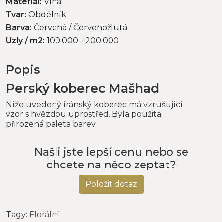
Materiál:
Vlna
Tvar:
Obdélník
Barva:
Červená / Červenožlutá
Uzly / m2:
100.000 - 200.000
Popis
Perský koberec Mašhad
Níže uvedený íránský koberec má vzrušující
vzor s hvězdou uprostřed. Byla použita
přirozená paleta barev.
Našli jste lepší cenu nebo se
chcete na něco zeptat?
Položit dotaz
Tagy:
Florální