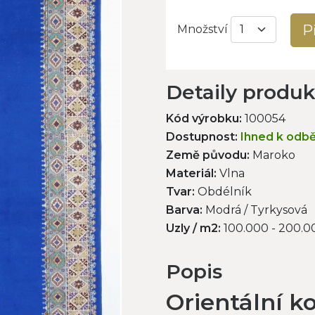
P
Množství
Detaily produ
Kód výrobku:
100054
Dostupnost:
Ihned k odb
Země původu:
Maroko
Materiál:
Vlna
Tvar:
Obdélník
Barva:
Modrá / Tyrkysová
Uzly / m2:
100.000 - 200.0
Popis
Orientální 