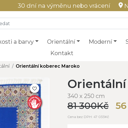
30 dní na výměnu nebo vrácení
N
kosti a barvy
Orientální
Moderní
Kontakt
tální
Orientální koberec Maroko
Orientáln
340 x 250 cm
81 300Kč
56
Cena bez DPH: 47 033Kč