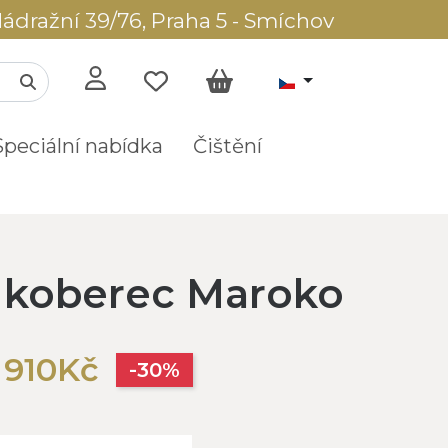
ádražní 39/76, Praha 5 - Smíchov
Speciální nabídka
Čištění
í koberec Maroko
 910Kč
-30%