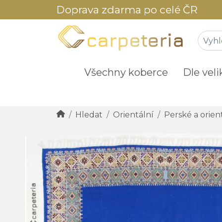
Doprava zdarma po celé ČR
Všechny koberce
Dle veli
Hledat
Orientální
Perské a orien