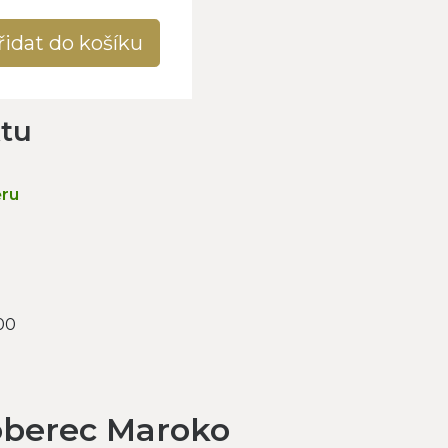
řidat do košíku
ktu
ěru
00
koberec Maroko