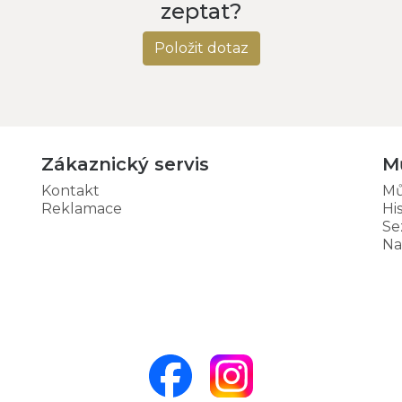
zeptat?
Položit dotaz
Zákaznický servis
M
Kontakt
Mů
Reklamace
Hi
Se
Na