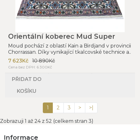
Orientální koberec Mud Super
Moud pochází z oblastí Kain a Birdjand v provincii
Chorrassan. Díky vynikající tkalcovské technice a..
7 623Kč
10 890Kč
Cena bez DPH: 6 300Kč
PŘIDAT DO
KOŠÍKU
1
2
3
>
>|
Zobrazuji 1 až 24 z 52 (celkem stran 3)
Informace