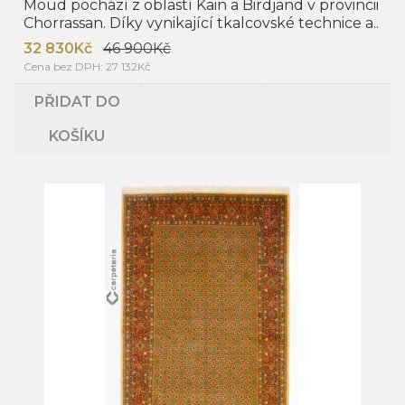
Moud pochází z oblastí Kain a Birdjand v provincii
Chorrassan. Díky vynikající tkalcovské technice a..
32 830Kč
46 900Kč
Cena bez DPH: 27 132Kč
PŘIDAT DO
KOŠÍKU