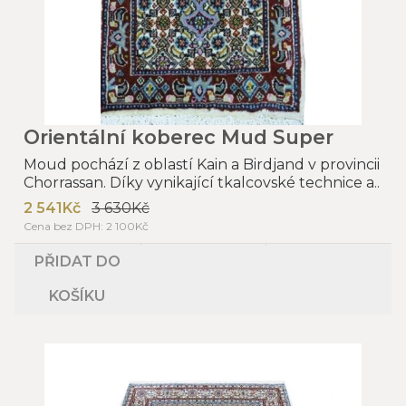
Orientální koberec Mud Super
Moud pochází z oblastí Kain a Birdjand v provincii
Chorrassan. Díky vynikající tkalcovské technice a..
2 541Kč
3 630Kč
Cena bez DPH: 2 100Kč
PŘIDAT DO
KOŠÍKU