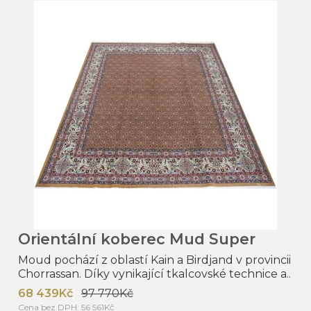
Orientální koberec Mud Super
Moud pochází z oblastí Kain a Birdjand v provincii
Chorrassan. Díky vynikající tkalcovské technice a..
68 439Kč
97 770Kč
Cena bez DPH: 56 561Kč