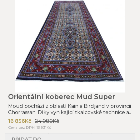
Orientální koberec Mud Super
Moud pochází z oblastí Kain a Birdjand v provincii
Chorrassan. Díky vynikající tkalcovské technice a..
16 856Kč
24 080Kč
Cena bez DPH: 13 931Kč
PŘIDAT DO