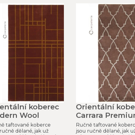
ientální koberec
Orientální kobe
dern Wool
Carrara Premi
ě taftované koberce
Ručně taftované kober
 ručně dělané, jak už
jsou ručně dělané, jak u