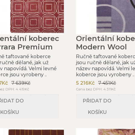
ientální koberec
Orientální kobe
rrara Premium
Modern Wool
ě taftované koberce
Ručně taftované kober
 ručně dělané, jak už
jsou ručně dělané, jak u
v napovídá. Velmi levné
název napovídá. Velmi l
rce jsou vyrobeny ..
koberce jsou vyrobeny ..
7Kč
7 639Kč
5 216Kč
7 451Kč
ez DPH: 4 419Kč
Cena bez DPH: 4 311Kč
ŘIDAT DO
PŘIDAT DO
KOŠÍKU
KOŠÍKU