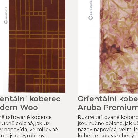
ientální koberec
Orientální kobe
dern Wool
Aruba Premiu
ě taftované koberce
Ručně taftované kober
 ručně dělané, jak už
jsou ručně dělané, jak u
v napovídá. Velmi levné
název napovídá. Velmi l
rce jsou vyrobeny ..
koberce jsou vyrobeny ..