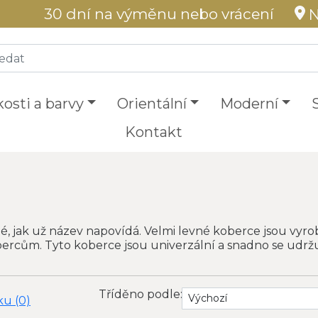
30 dní na výměnu nebo vrácení
N
kosti a barvy
Orientální
Moderní
Kontakt
, jak už název napovídá. Velmi levné koberce jsou vyrob
ercům. Tyto koberce jsou univerzální a snadno se udržu
Tříděno podle:
u (0)