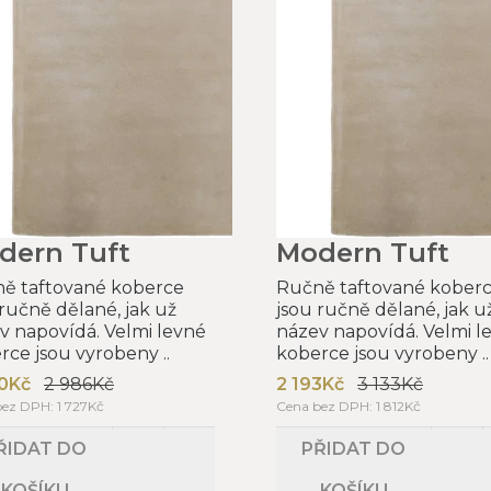
dern Tuft
Modern Tuft
ě taftované koberce
Ručně taftované kober
 ručně dělané, jak už
jsou ručně dělané, jak u
v napovídá. Velmi levné
název napovídá. Velmi l
rce jsou vyrobeny ..
koberce jsou vyrobeny ..
0Kč
2 986Kč
2 193Kč
3 133Kč
ez DPH: 1 727Kč
Cena bez DPH: 1 812Kč
ŘIDAT DO
PŘIDAT DO
KOŠÍKU
KOŠÍKU