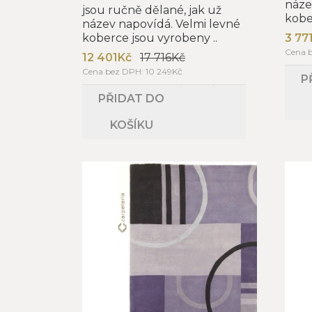
náze
jsou ručně dělané, jak už
kobe
název napovídá. Velmi levné
koberce jsou vyrobeny ..
3 77
Cena b
12 401Kč
17 716Kč
Cena bez DPH: 10 249Kč
P
PŘIDAT DO
KOŠÍKU