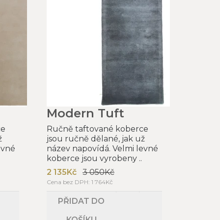
Modern Tuft
ce
Ručně taftované koberce
ž
jsou ručně dělané, jak už
evné
název napovídá. Velmi levné
koberce jsou vyrobeny ..
2 135Kč
3 050Kč
Cena bez DPH: 1 764Kč
PŘIDAT DO
KOŠÍKU