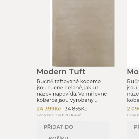
Modern Tuft
Mo
Ručně taftované koberce
Ručn
jsou ručně dělané, jak už
jsou
název napovídá. Velmi levné
náze
koberce jsou vyrobeny ..
kobe
24 399Kč
34 855Kč
2 09
Cena bez DPH: 20 164Kč
Cena b
PŘIDAT DO
P
KOŠÍKU