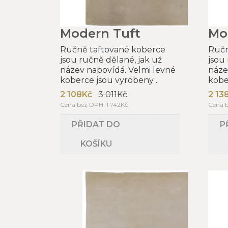
Modern Tuft
Mo
Ručně taftované koberce
Ručn
jsou ručně dělané, jak už
jsou
název napovídá. Velmi levné
náze
koberce jsou vyrobeny ..
kobe
2 108Kč
3 011Kč
2 13
Cena bez DPH: 1 742Kč
Cena b
PŘIDAT DO
P
KOŠÍKU