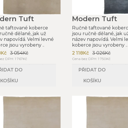
dern Tuft
Modern Tuft
ě taftované koberce
Ručně taftované kober
 ručně dělané, jak už
jsou ručně dělané, jak u
v napovídá. Velmi levné
název napovídá. Velmi l
rce jsou vyrobeny ..
koberce jsou vyrobeny ..
8Kč
3 054Kč
2 118Kč
3 026Kč
ez DPH: 1 767Kč
Cena bez DPH: 1 750Kč
ŘIDAT DO
PŘIDAT DO
KOŠÍKU
KOŠÍKU