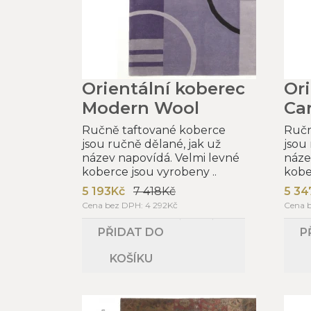
Orientální koberec
Or
Modern Wool
Ca
Ručně taftované koberce
Ručn
jsou ručně dělané, jak už
jsou
název napovídá. Velmi levné
náze
koberce jsou vyrobeny ..
kobe
5 193Kč
7 418Kč
5 34
Cena bez DPH: 4 292Kč
Cena b
PŘIDAT DO
P
KOŠÍKU