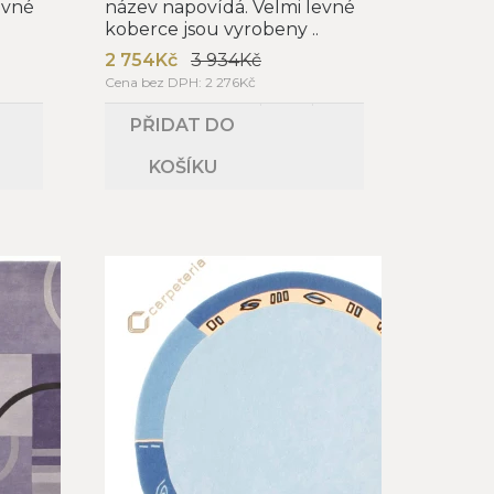
evné
název napovídá. Velmi levné
koberce jsou vyrobeny ..
2 754Kč
3 934Kč
Cena bez DPH: 2 276Kč
PŘIDAT DO
KOŠÍKU