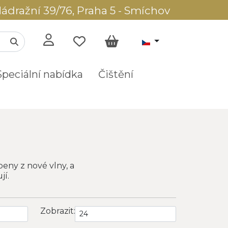
ádražní 39/76, Praha 5 - Smíchov
Speciální nabídka
Čištění
eny z nové vlny, a
jí.
Zobrazit: