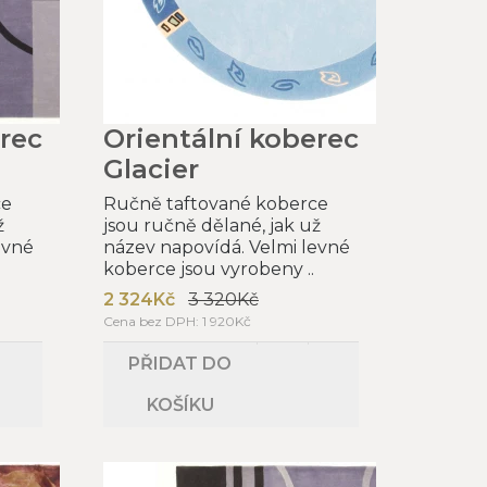
rec
Orientální koberec
Glacier
ce
Ručně taftované koberce
ž
jsou ručně dělané, jak už
evné
název napovídá. Velmi levné
koberce jsou vyrobeny ..
2 324Kč
3 320Kč
Cena bez DPH: 1 920Kč
PŘIDAT DO
KOŠÍKU