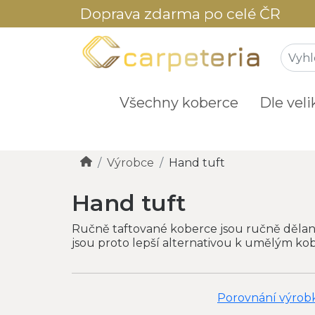
Doprava zdarma po celé ČR
Všechny koberce
Dle veli
Výrobce
Hand tuft
Hand tuft
Ručně taftované koberce jsou ručně dělané
jsou proto lepší alternativou k umělým kob
Porovnání výrobk