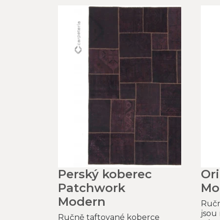
Perský koberec
Or
Patchwork
Mo
Modern
Ručn
jsou
Ručně taftované koberce