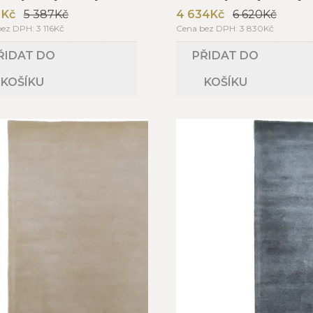
1Kč
5 387Kč
4 634Kč
6 620Kč
ez DPH: 3 116Kč
Cena bez DPH: 3 830Kč
ŘIDAT DO
PŘIDAT DO
KOŠÍKU
KOŠÍKU