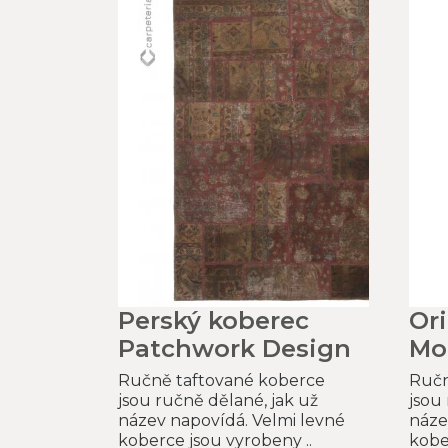
Perský koberec
Or
Patchwork Design
Mo
Ručně taftované koberce
Ručn
jsou ručně dělané, jak už
jsou
název napovídá. Velmi levné
náze
koberce jsou vyrobeny ..
kobe