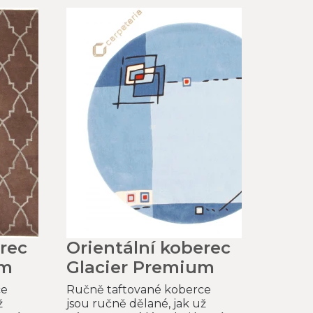
rec
Orientální koberec
um
Glacier Premium
ce
Ručně taftované koberce
ž
jsou ručně dělané, jak už