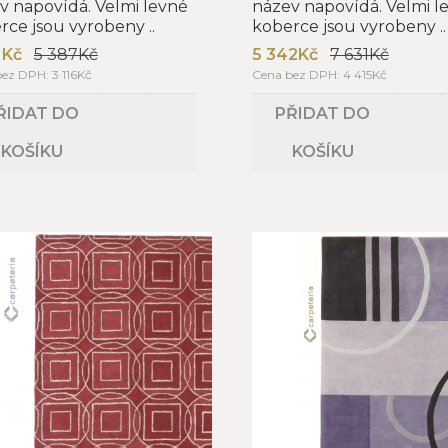
v napovídá. Velmi levné
název napovídá. Velmi l
rce jsou vyrobeny ..
koberce jsou vyrobeny ..
1Kč
5 387Kč
5 342Kč
7 631Kč
ez DPH: 3 116Kč
Cena bez DPH: 4 415Kč
ŘIDAT DO
PŘIDAT DO
KOŠÍKU
KOŠÍKU