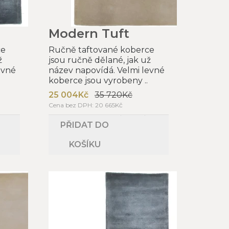
Modern Tuft
ce
Ručně taftované koberce
ž
jsou ručně dělané, jak už
evné
název napovídá. Velmi levné
koberce jsou vyrobeny ..
25 004Kč
35 720Kč
Cena bez DPH: 20 665Kč
PŘIDAT DO
KOŠÍKU