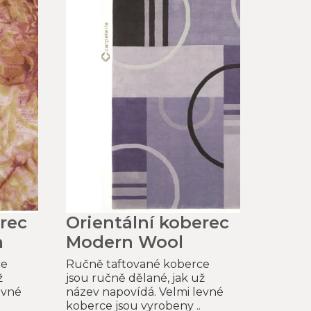
rec
Orientální koberec
m
Modern Wool
ce
Ručně taftované koberce
ž
jsou ručně dělané, jak už
evné
název napovídá. Velmi levné
koberce jsou vyrobeny ..