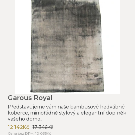
Garous Royal
Představujeme vám naše bambusové hedvábné
koberce, mimořádně stylový a elegantní doplněk
vašeho domo..
12 142Kč
17 346Kč
Cena bez DPH: 10 035Kč