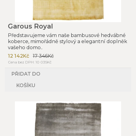
Garous Royal
Představujeme vám naše bambusové hedvábné
koberce, mimořádně stylový a elegantní doplněk
vašeho domo..
12 142Kč
17 346Kč
Cena bez DPH: 10 035Kč
PŘIDAT DO
KOŠÍKU