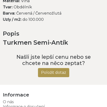
Materiál:
Vlna
Tvar:
Obdélník
Barva:
Červená / Červenožlutá
Uzly / m2:
do 100.000
Popis
Turkmen Semi-Antík
Našli jste lepší cenu nebo se
chcete na něco zeptat?
Položit dotaz
Informace
O nás
Informace o doručení