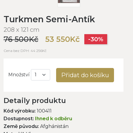
Turkmen Semi-Antík
208 x 121 cm
76 500Kč
53 550Kč
-30%
Cena bez DPH: 44 256Kč
Přidat do košíku
Množství
Detaily produktu
Kód výrobku:
100411
Dostupnost:
Ihned k odběru
Země původu:
Afghánistán