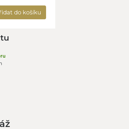
řidat do košíku
ktu
ěru
n
áž