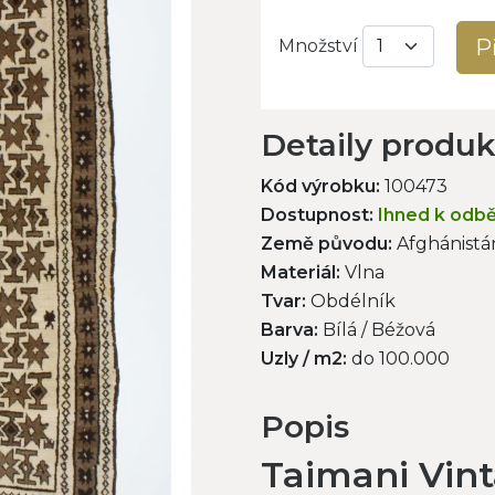
P
Množství
Detaily produ
Kód výrobku:
100473
Dostupnost:
Ihned k odb
Země původu:
Afghánistá
Materiál:
Vlna
Tvar:
Obdélník
Barva:
Bílá / Béžová
Uzly / m2:
do 100.000
Popis
Taimani Vint