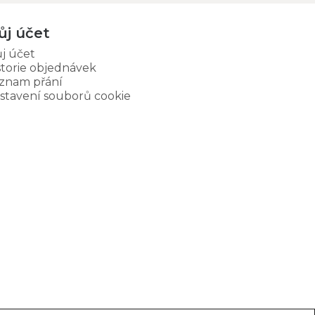
ůj účet
j účet
storie objednávek
znam přání
stavení souborů cookie