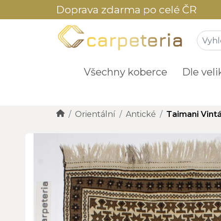
Doprava zdarma po celé ČR
Všechny koberce
Dle veli
Orientální
Antické
Taimani Vint