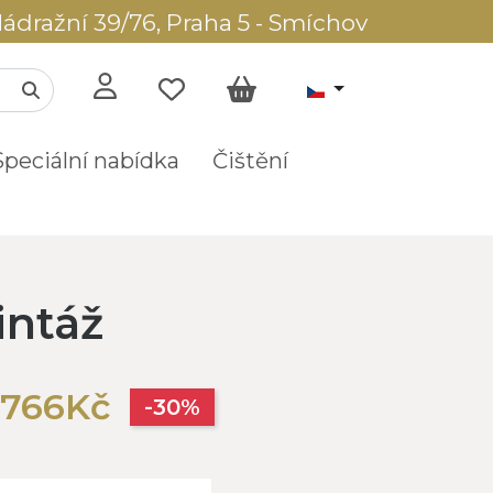
ádražní 39/76, Praha 5 - Smíchov
Speciální nabídka
Čištění
intáž
 766Kč
-30%