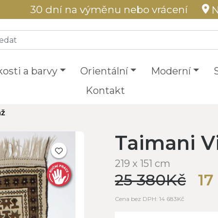
30 dní na výměnu nebo vrácení
N
kosti a barvy
Orientální
Moderní
Kontakt
áž
Taimani V
219 x 151 cm
25 380Kč
17
Cena bez DPH: 14 683Kč