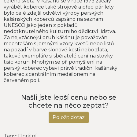
celého světa. V Kášánu se v roce 1973 začaly
vyrábět koberce také strojově a před pár lety
bylo celé zdejší odvětví výroby perských
kašánských koberců zapsáno na seznam
UNESCO jako jeden z pokladů
nedotknutelného kulturního dědictví lidstva.
Za nejvzácnější druh kášánu je považován
mochtašám s jemnými vzory květů nebo listů
na pozadí v barvě slonové kosti nebo zlata,
takové exempláře si sběratelé cení na stovky
tisíc korun. Mnohým se při pomyšlení na
perský koberec vybaví právě tradiční kašánský
koberec s centrálním medailonem na
červeném poli.
Našli jste lepší cenu nebo se
chcete na něco zeptat?
Položit dotaz
Tagy:
Florální