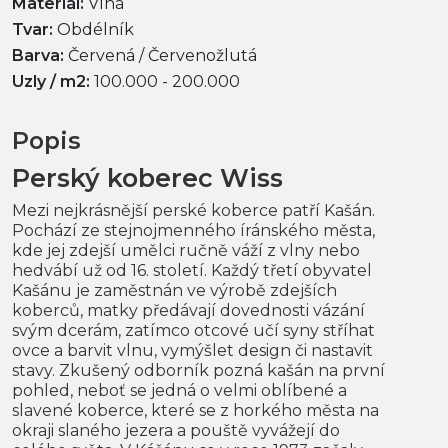
Materiál:
Vlna
Tvar:
Obdélník
Barva:
Červená / Červenožlutá
Uzly / m2:
100.000 - 200.000
Popis
Perský koberec Wiss
Mezi nejkrásnější perské koberce patří Kašán.
Pochází ze stejnojmenného íránského města,
kde jej zdejší umělci ručně váží z vlny nebo
hedvábí už od 16. století. Každý třetí obyvatel
Kašánu je zaměstnán ve výrobě zdejších
koberců, matky předávají dovednosti vázání
svým dcerám, zatímco otcové učí syny stříhat
ovce a barvit vlnu, vymýšlet design či nastavit
stavy. Zkušený odborník pozná kašán na první
pohled, neboť se jedná o velmi oblíbené a
slavené koberce, které se z horkého města na
okraji slaného jezera a pouště vyvážejí do