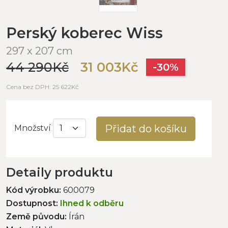
Perský koberec Wiss
297 x 207 cm
44 290Kč
31 003Kč
-30%
Cena bez DPH: 25 622Kč
Přidat do košíku
Množství
Detaily produktu
Kód výrobku:
600079
Dostupnost:
Ihned k odběru
Země původu:
Írán