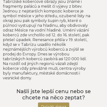
Tabrízské kobercové obrazy jsou známé i
fragmenty paláců a mešit či výjevy z bitev.
Jednou z nejstarších kompozic koberce je
symbol měsíce v jeho středu, ozubené listy na
okraji jsou pak symboly šupin ryb, které o
půlnoci vystupují na hladinu, aby obdivovaly
odraz Měsíce na vodní hladině. Umění vázání
koberců zde vrcholilo od 12. do 16. století, pak
přešel úpadek. Renesance přišla v 19. století,
když se v Tabrízu usadilo několik
nejznámějších výrobců koberců a zvýšil se
prodej do Evropy. Dnes se výrobou
tabrízských koberců zaobírá asi 120 000 lidí.
Na rozdíl od jiných regionů vázali zdejší
koberce vždy převážně muži, centra výroby
byly manufaktury, městské domácnosti i
vesnické domy.
Našli jste lepší cenu nebo se
chcete na něco zeptat?
Položit dotaz