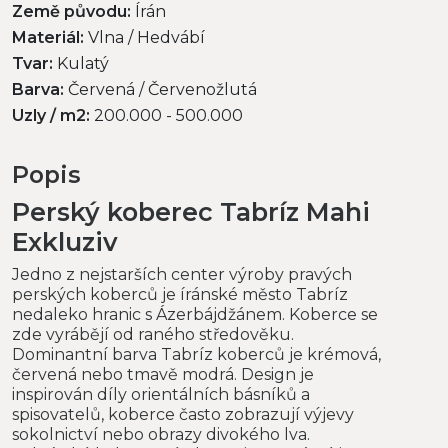
Země původu:
Írán
Materiál:
Vlna / Hedvábí
Tvar:
Kulatý
Barva:
Červená / Červenožlutá
Uzly / m2:
200.000 - 500.000
Popis
Perský koberec Tabríz Mahi
Exkluziv
Jedno z nejstarších center výroby pravých
perských koberců je íránské město Tabríz
nedaleko hranic s Ázerbájdžánem. Koberce se
zde vyrábějí od raného středověku.
Dominantní barva Tabríz koberců je krémová,
červená nebo tmavě modrá. Design je
inspirován díly orientálních básníků a
spisovatelů, koberce často zobrazují výjevy
sokolnictví nebo obrazy divokého lva.