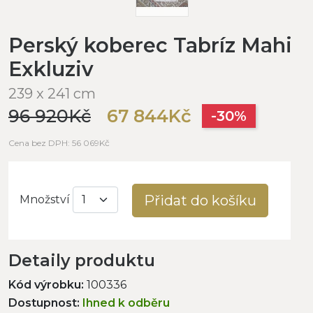
Perský koberec Tabríz Mahi
Exkluziv
239 x 241 cm
96 920Kč
67 844Kč
-30%
Cena bez DPH: 56 069Kč
Přidat do košíku
Množství
Detaily produktu
Kód výrobku:
100336
Dostupnost:
Ihned k odběru