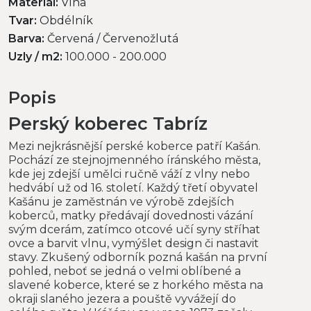
Materiál:
Vlna
Tvar:
Obdélník
Barva:
Červená / Červenožlutá
Uzly / m2:
100.000 - 200.000
Popis
Perský koberec Tabríz
Mezi nejkrásnější perské koberce patří Kašán.
Pochází ze stejnojmenného íránského města,
kde jej zdejší umělci ručně váží z vlny nebo
hedvábí už od 16. století. Každý třetí obyvatel
Kašánu je zaměstnán ve výrobě zdejších
koberců, matky předávají dovednosti vázání
svým dcerám, zatímco otcové učí syny stříhat
ovce a barvit vlnu, vymýšlet design či nastavit
stavy. Zkušený odborník pozná kašán na první
pohled, neboť se jedná o velmi oblíbené a
slavené koberce, které se z horkého města na
okraji slaného jezera a pouště vyvážejí do