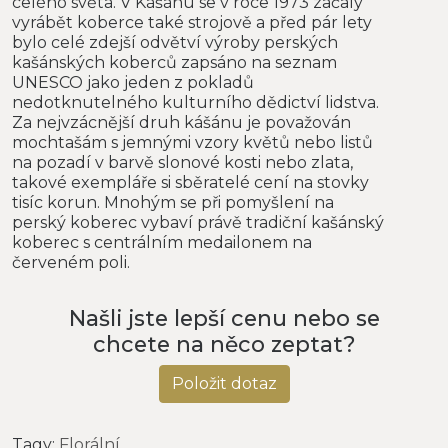
celého světa. V Kášánu se v roce 1973 začaly
vyrábět koberce také strojově a před pár lety
bylo celé zdejší odvětví výroby perských
kašánských koberců zapsáno na seznam
UNESCO jako jeden z pokladů
nedotknutelného kulturního dědictví lidstva.
Za nejvzácnější druh kášánu je považován
mochtašám s jemnými vzory květů nebo listů
na pozadí v barvě slonové kosti nebo zlata,
takové exempláře si sběratelé cení na stovky
tisíc korun. Mnohým se při pomyšlení na
perský koberec vybaví právě tradiční kašánský
koberec s centrálním medailonem na
červeném poli.
Našli jste lepší cenu nebo se
chcete na něco zeptat?
Položit dotaz
Tagy:
Florální