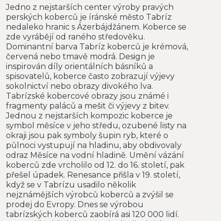
Jedno z nejstarších center výroby pravých
perských koberců je íránské město Tabríz
nedaleko hranic s Ázerbájdžánem. Koberce se
zde vyrábějí od raného středověku.
Dominantní barva Tabríz koberců je krémová,
červená nebo tmavě modrá. Design je
inspirován díly orientálních básníků a
spisovatelů, koberce často zobrazují výjevy
sokolnictví nebo obrazy divokého lva.
Tabrízské kobercové obrazy jsou známé i
fragmenty paláců a mešit či výjevy z bitev.
Jednou z nejstarších kompozic koberce je
symbol měsíce v jeho středu, ozubené listy na
okraji jsou pak symboly šupin ryb, které o
půlnoci vystupují na hladinu, aby obdivovaly
odraz Měsíce na vodní hladině. Umění vázání
koberců zde vrcholilo od 12. do 16. století, pak
přešel úpadek. Renesance přišla v 19. století,
když se v Tabrízu usadilo několik
nejznámějších výrobců koberců a zvýšil se
prodej do Evropy. Dnes se výrobou
tabrízských koberců zaobírá asi 120 000 lidí.