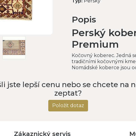
Typ:
Perský
Popis
Perský kobe
Premium
Kočovný koberec. Jedná se
tradičními kočovnými kmen
Nomádské koberce jsou odo
li jste lepší cenu nebo se chcete na 
zeptat?
Položit dotaz
Zákaznický servis
M