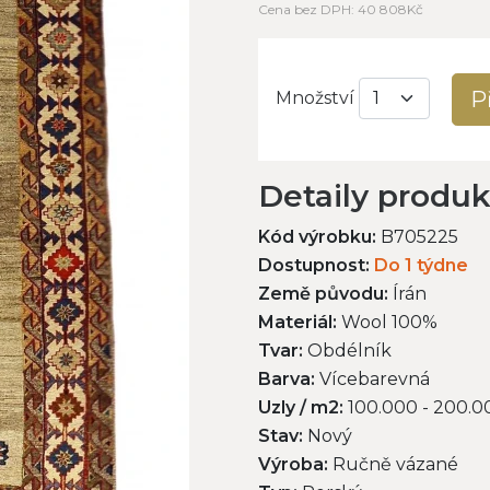
Cena bez DPH: 40 808Kč
P
Množství
Detaily produ
Kód výrobku:
B705225
Dostupnost:
Do 1 týdne
Země původu:
Írán
Materiál:
Wool 100%
Tvar:
Obdélník
Barva:
Vícebarevná
Uzly / m2:
100.000 - 200.0
Stav:
Nový
Výroba:
Ručně vázané