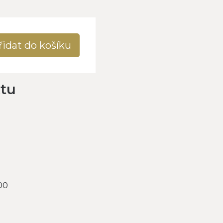
řidat do košíku
ktu
00