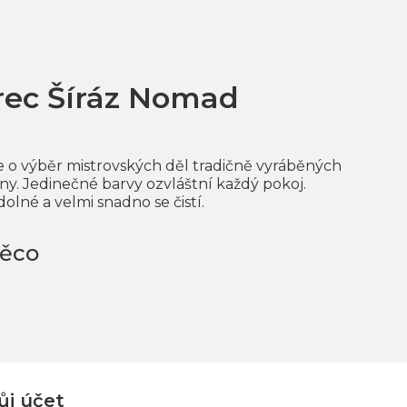
rec Šíráz Nomad
 o výběr mistrovských děl tradičně vyráběných
y. Jedinečné barvy ozvláštní každý pokoj.
lné a velmi snadno se čistí.
něco
ůj účet