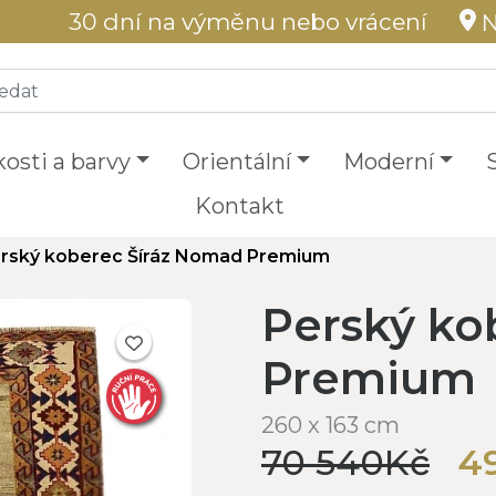
30 dní na výměnu nebo vrácení
N
kosti a barvy
Orientální
Moderní
Kontakt
rský koberec Šíráz Nomad Premium
Perský ko
Premium
260 x 163 cm
70 540Kč
4