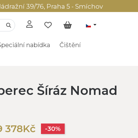
ádražní 39/76, Praha 5 - Smíchov
Speciální nabídka
Čištění
berec Šíráz Nomad
9 378Kč
-30%