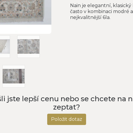
Nain je elegantní, klasický
často v kombinaci modré a bí
nejkvalitnější 6la.
li jste lepší cenu nebo se chcete na 
zeptat?
Položit dotaz