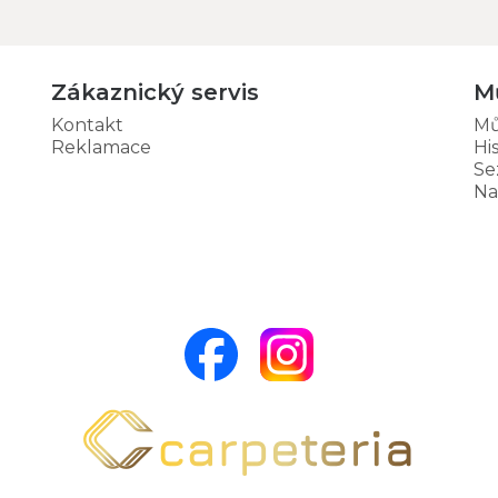
Zákaznický servis
M
Kontakt
Mů
Reklamace
Hi
Se
Na