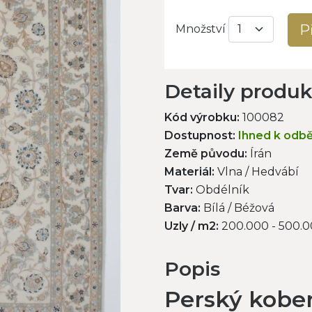
P
Množství
Detaily produ
Kód výrobku:
100082
Dostupnost:
Ihned k odb
Země původu:
Írán
Materiál:
Vlna / Hedvábí
Tvar:
Obdélník
Barva:
Bílá / Béžová
Uzly / m2:
200.000 - 500.
Popis
Perský kobe