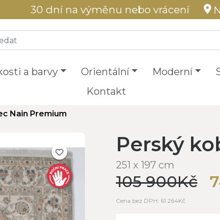
30 dní na výměnu nebo vrácení
N
kosti a barvy
Orientální
Moderní
Kontakt
ec Nain Premium
Perský ko
251 x 197 cm
105 900Kč
7
Cena bez DPH: 61 264Kč