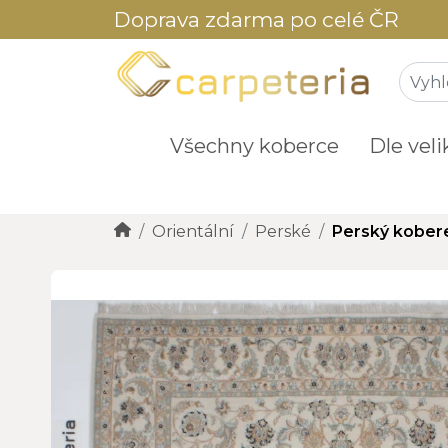
Doprava zdarma po celé ČR
Všechny koberce
Dle veli
Orientální
Perské
Perský kober