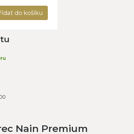
řidat do košíku
ktu
ěru
000
rec Nain Premium