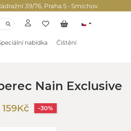
ádražní 39/76, Praha 5 - Smíchov
Speciální nabídka
Čištění
berec Nain Exclusive
 159Kč
-30%