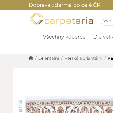
Doprava zdarma po celé ČR
Všechny koberce
Dle veli
Orientální
Perské a orientální
Pe