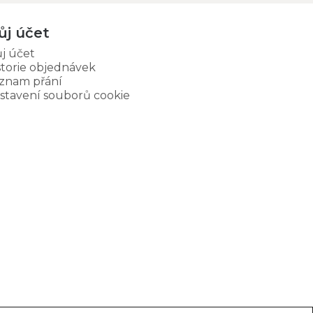
ůj účet
j účet
storie objednávek
znam přání
stavení souborů cookie