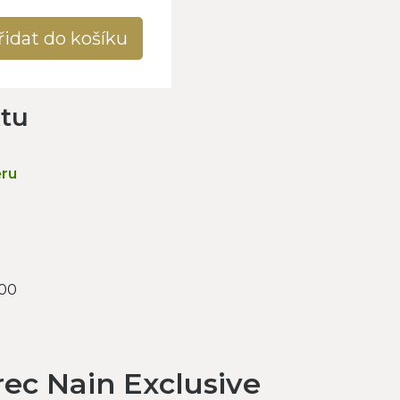
řidat do košíku
ktu
ěru
000
ec Nain Exclusive