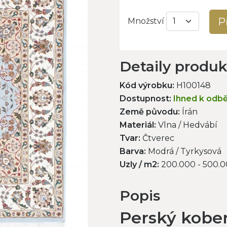
P
Množství
Detaily produ
Kód výrobku:
H100148
Dostupnost:
Ihned k odb
Země původu:
Írán
Materiál:
Vlna / Hedvábí
Tvar:
Čtverec
Barva:
Modrá / Tyrkysová
Uzly / m2:
200.000 - 500.
Popis
Perský kober