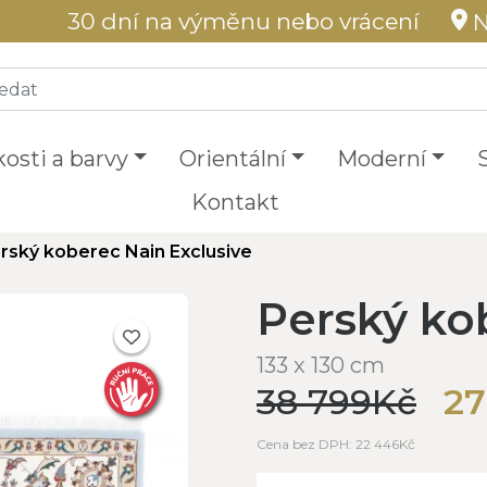
30 dní na výměnu nebo vrácení
N
kosti a barvy
Orientální
Moderní
Kontakt
rský koberec Nain Exclusive
Perský ko
133 x 130 cm
38 799Kč
27
Cena bez DPH: 22 446Kč