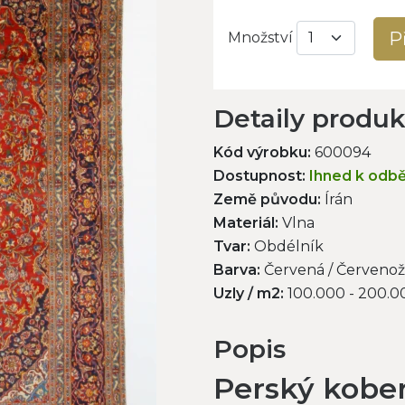
P
Množství
Detaily produ
Kód výrobku:
600094
Dostupnost:
Ihned k odb
Země původu:
Írán
Materiál:
Vlna
Tvar:
Obdélník
Barva:
Červená / Červenož
Uzly / m2:
100.000 - 200.0
Popis
Perský kobe