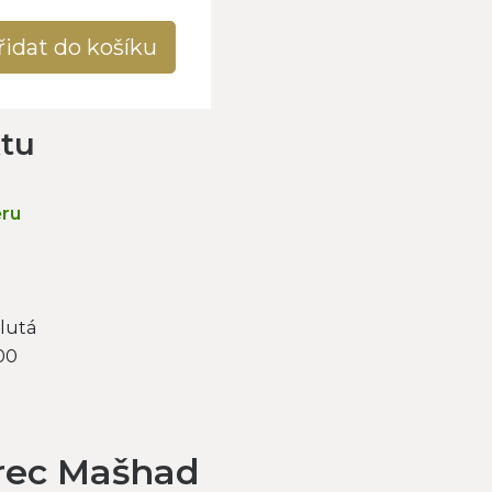
řidat do košíku
ktu
ěru
lutá
00
rec Mašhad