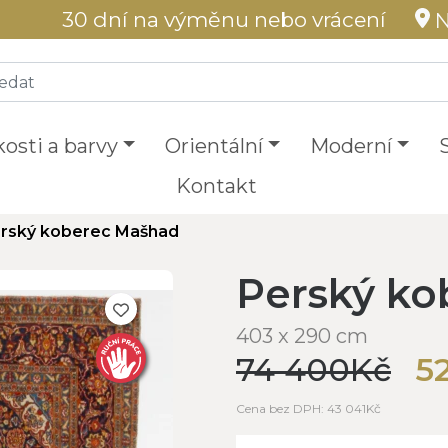
30 dní na výměnu nebo vrácení
N
kosti a barvy
Orientální
Moderní
Kontakt
rský koberec Mašhad
Perský k
403 x 290 cm
74 400Kč
5
Cena bez DPH: 43 041Kč