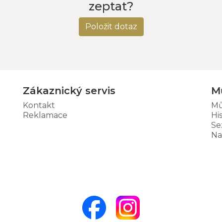
zeptat?
Položit dotaz
Zákaznický servis
M
Kontakt
Mů
Reklamace
Hi
Se
Na