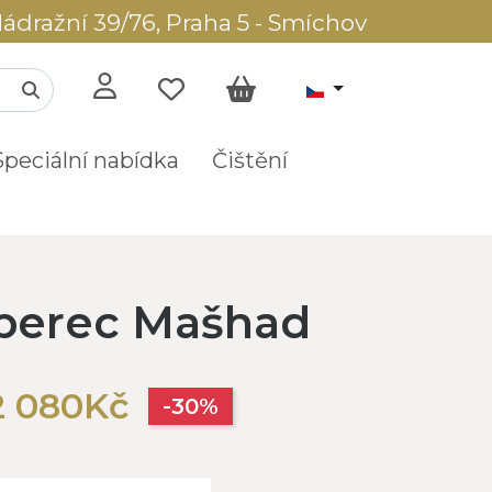
ádražní 39/76, Praha 5 - Smíchov
Speciální nabídka
Čištění
oberec Mašhad
2 080Kč
-30%