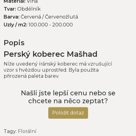
Materiál:
Vlna
Tvar:
Obdélník
Barva:
Červená / Červenožlutá
Uzly / m2:
100.000 - 200.000
Popis
Perský koberec Mašhad
Níže uvedený íránský koberec má vzrušující
vzor s hvězdou uprostřed. Byla použita
přirozená paleta barev.
Našli jste lepší cenu nebo se
chcete na něco zeptat?
Položit dotaz
Tagy:
Florální