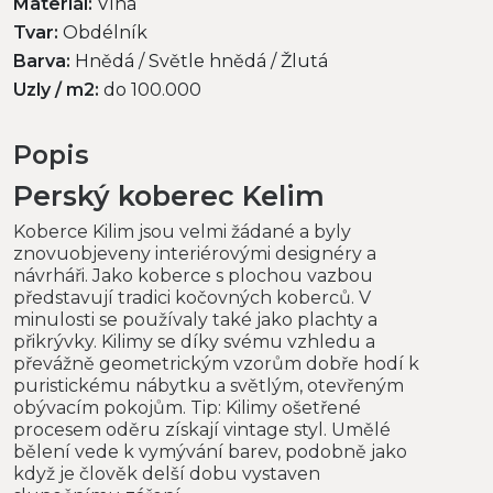
Materiál:
Vlna
Tvar:
Obdélník
Barva:
Hnědá / Světle hnědá / Žlutá
Uzly / m2:
do 100.000
Popis
Perský koberec Kelim
Koberce Kilim jsou velmi žádané a byly
znovuobjeveny interiérovými designéry a
návrháři. Jako koberce s plochou vazbou
představují tradici kočovných koberců. V
minulosti se používaly také jako plachty a
přikrývky. Kilimy se díky svému vzhledu a
převážně geometrickým vzorům dobře hodí k
puristickému nábytku a světlým, otevřeným
obývacím pokojům. Tip: Kilimy ošetřené
procesem oděru získají vintage styl. Umělé
bělení vede k vymývání barev, podobně jako
když je člověk delší dobu vystaven