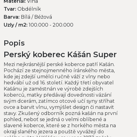
Materiál:
Vlna
Tvar:
Obdélník
Barva:
Bílá / Béžová
Uzly / m2:
100.000 - 200.000
Popis
Perský koberec Kášán Super
Mezi nejkrásnější perské koberce patří Kašán.
Pochází ze stejnojmenného íránského města,
kde jej zdejší umělci ručně váží z vlny nebo
hedvábí už od 16. století. Každý třetí obyvatel
Kašánu je zaměstnán ve výrobě zdejších
koberců, matky předávají dovednosti vázání
svým dcerám, zatímco otcové učí syny stříhat
ovce a barvit vlnu, vymýšlet design či nastavit
stavy. Zkušený odborník pozná kašán na první
pohled, neboť se jedná o velmi oblíbené a
slavené koberce, které se z horkého města na
okraji slaného jezera a pouště vyvážejí do