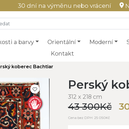
30 dní na výměnu nebo vrácení
N
kosti a barvy
Orientální
Moderní
Kontakt
rský koberec Bachtiar
Perský ko
312 x 218 cm
43 300Kč
3
Cena bez DPH: 25 050Kč