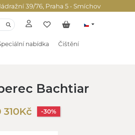
ádražní 39/76, Praha 5 - Smíchov
Speciální nabídka
Čištění
berec Bachtiar
0 310Kč
-30%