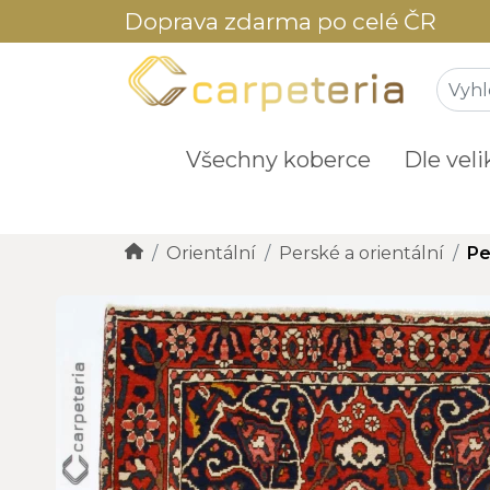
Doprava zdarma po celé ČR
Všechny koberce
Dle veli
Orientální
Perské a orientální
Pe