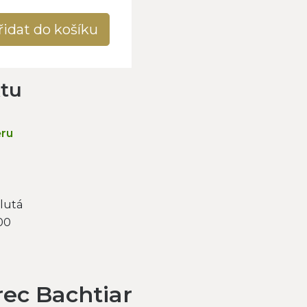
řidat do košíku
ktu
ěru
lutá
00
ec Bachtiar