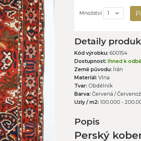
P
Množství
Detaily produ
Kód výrobku:
600154
Dostupnost:
Ihned k odb
Země původu:
Írán
Materiál:
Vlna
Tvar:
Obdélník
Barva:
Červená / Červenož
Uzly / m2:
100.000 - 200.0
Popis
Perský kober