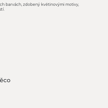
ích barvách, zdobený květinovými motivy,
tí.
něco