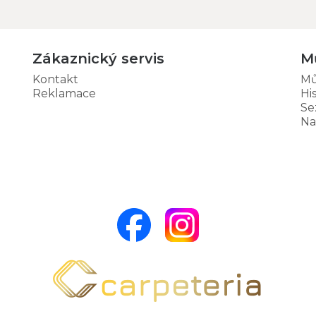
Zákaznický servis
M
Kontakt
Mů
Reklamace
Hi
Se
Na