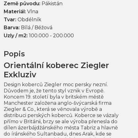
Země původu:
Pákistán
Materiál:
Vlna
Tvar:
Obdélník
Barva:
Bílá / Béžová
Uzly / m2:
100.000 - 200.000
Popis
Orientální koberec Ziegler
Exkluziv
Design koberců Ziegler moc persky nezní.
Důvodem je, že tento styl vznik v Evropě.
Koncem 19. století byla v britském městě
Manchester založena anglo-švýcarská firma
Ziegler & Co., která se věnovala výrobě a
distribuci perských koberců. Koberce se vázaly
přímo v Británii, brzy se ale výroba přenesla do
dílen ázerbájdžánského města Tabriz a hlavně
do íránského Sultanbadu, dnes Arak, kde se