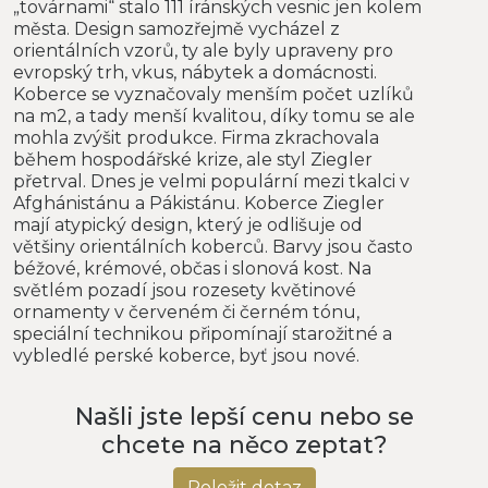
„továrnami“ stalo 111 íránských vesnic jen kolem
města. Design samozřejmě vycházel z
orientálních vzorů, ty ale byly upraveny pro
evropský trh, vkus, nábytek a domácnosti.
Koberce se vyznačovaly menším počet uzlíků
na m2, a tady menší kvalitou, díky tomu se ale
mohla zvýšit produkce. Firma zkrachovala
během hospodářské krize, ale styl Ziegler
přetrval. Dnes je velmi populární mezi tkalci v
Afghánistánu a Pákistánu. Koberce Ziegler
mají atypický design, který je odlišuje od
většiny orientálních koberců. Barvy jsou často
béžové, krémové, občas i slonová kost. Na
světlém pozadí jsou rozesety květinové
ornamenty v červeném či černém tónu,
speciální technikou připomínají starožitné a
vybledlé perské koberce, byť jsou nové.
Našli jste lepší cenu nebo se
chcete na něco zeptat?
Položit dotaz