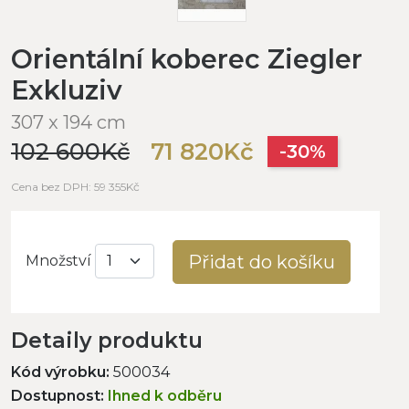
Orientální koberec Ziegler
Exkluziv
307 x 194 cm
102 600Kč
71 820Kč
-30%
Cena bez DPH: 59 355Kč
Přidat do košíku
Množství
Detaily produktu
Kód výrobku:
500034
Dostupnost:
Ihned k odběru