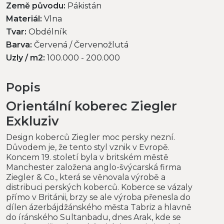
Země původu:
Pákistán
Materiál:
Vlna
Tvar:
Obdélník
Barva:
Červená / Červenožlutá
Uzly / m2:
100.000 - 200.000
Popis
Orientální koberec Ziegler
Exkluziv
Design koberců Ziegler moc persky nezní.
Důvodem je, že tento styl vznik v Evropě.
Koncem 19. století byla v britském městě
Manchester založena anglo-švýcarská firma
Ziegler & Co., která se věnovala výrobě a
distribuci perských koberců. Koberce se vázaly
přímo v Británii, brzy se ale výroba přenesla do
dílen ázerbájdžánského města Tabriz a hlavně
do íránského Sultanbadu, dnes Arak, kde se