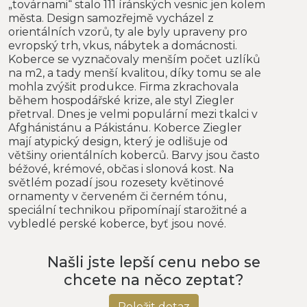
„továrnami“ stalo 111 íránských vesnic jen kolem
města. Design samozřejmě vycházel z
orientálních vzorů, ty ale byly upraveny pro
evropský trh, vkus, nábytek a domácnosti.
Koberce se vyznačovaly menším počet uzlíků
na m2, a tady menší kvalitou, díky tomu se ale
mohla zvýšit produkce. Firma zkrachovala
během hospodářské krize, ale styl Ziegler
přetrval. Dnes je velmi populární mezi tkalci v
Afghánistánu a Pákistánu. Koberce Ziegler
mají atypický design, který je odlišuje od
většiny orientálních koberců. Barvy jsou často
béžové, krémové, občas i slonová kost. Na
světlém pozadí jsou rozesety květinové
ornamenty v červeném či černém tónu,
speciální technikou připomínají starožitné a
vybledlé perské koberce, byť jsou nové.
Našli jste lepší cenu nebo se
chcete na něco zeptat?
Položit dotaz