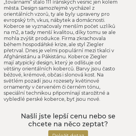
„továrnami“ stalo 111 íránských vesnic jen kolem
města. Design samozřejmě vycházel z
orientálních vzorů, ty ale byly upraveny pro
evropský trh, vkus, nábytek a domácnosti.
Koberce se vyznačovaly menším počet uzlíků
na m2, a tady menší kvalitou, díky tomu se ale
mohla zvýšit produkce. Firma zkrachovala
během hospodářské krize, ale styl Ziegler
přetrval. Dnes je velmi populární mezi tkalci v
Afghánistánu a Pákistánu. Koberce Ziegler
mají atypický design, který je odlišuje od
většiny orientálních koberců. Barvy jsou často
béžové, krémové, občas i slonová kost. Na
světlém pozadí jsou rozesety květinové
ornamenty v červeném či černém tónu,
speciální technikou připomínají starožitné a
vybledlé perské koberce, byť jsou nové.
Našli jste lepší cenu nebo se
chcete na něco zeptat?
Položit dotaz