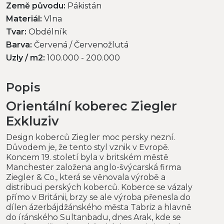
Země původu:
Pákistán
Materiál:
Vlna
Tvar:
Obdélník
Barva:
Červená / Červenožlutá
Uzly / m2:
100.000 - 200.000
Popis
Orientální koberec Ziegler
Exkluziv
Design koberců Ziegler moc persky nezní.
Důvodem je, že tento styl vznik v Evropě.
Koncem 19. století byla v britském městě
Manchester založena anglo-švýcarská firma
Ziegler & Co., která se věnovala výrobě a
distribuci perských koberců. Koberce se vázaly
přímo v Británii, brzy se ale výroba přenesla do
dílen ázerbájdžánského města Tabriz a hlavně
do íránského Sultanbadu, dnes Arak, kde se