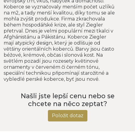
evropský trh, vkus, nábytek a domácnosti.
Koberce se vyznačovaly menším počet uzlíků
na m2, a tady menší kvalitou, díky tomu se ale
mohla zvýšit produkce. Firma zkrachovala
během hospodářské krize, ale styl Ziegler
přetrval. Dnes je velmi populární mezi tkalci v
Afghánistánu a Pákistánu. Koberce Ziegler
mají atypický design, který je odlišuje od
většiny orientálních koberců. Barvy jsou často
béžové, krémové, občas i slonová kost. Na
světlém pozadí jsou rozesety květinové
ornamenty v červeném či černém tónu,
speciální technikou připomínají starožitné a
vybledlé perské koberce, byť jsou nové.
Našli jste lepší cenu nebo se
chcete na něco zeptat?
Položit dotaz