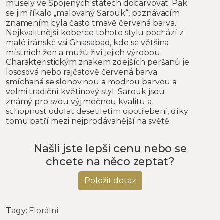
musely ve Spojených státech dobarvovat. Pak
se jim říkalo „malovaný Sarouk“, poznávacím
znamením byla často tmavě červená barva.
Nejkvalitnější koberce tohoto stylu pochází z
malé íránské vsi Ghiasabad, kde se většina
místních žen a mužů živí jejich výrobou.
Charakteristickým znakem zdejších peršanů je
lososová nebo rajčatově červená barva
smíchaná se slonovinou a modrou barvou a
velmi tradiční květinový styl. Sarouk jsou
známý pro svou výjimečnou kvalitu a
schopnost odolat desetiletím opotřebení, díky
tomu patří mezi nejprodávanější na světě.
Našli jste lepší cenu nebo se
chcete na něco zeptat?
Položit dotaz
Tagy:
Florální