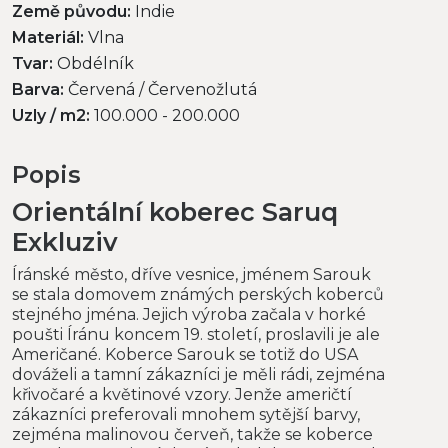
Země původu:
Indie
Materiál:
Vlna
Tvar:
Obdélník
Barva:
Červená / Červenožlutá
Uzly / m2:
100.000 - 200.000
Popis
Orientální koberec Saruq
Exkluziv
Íránské město, dříve vesnice, jménem Sarouk
se stala domovem známých perských koberců
stejného jména. Jejich výroba začala v horké
poušti Íránu koncem 19. století, proslavili je ale
Američané. Koberce Sarouk se totiž do USA
dováželi a tamní zákazníci je měli rádi, zejména
křivočaré a květinové vzory. Jenže američtí
zákazníci preferovali mnohem sytější barvy,
zejména malinovou červeň, takže se koberce