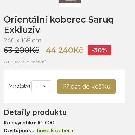
Orientální koberec Saruq
Exkluziv
246 x 168 cm
63 200Kč
44 240Kč
-30%
Cena bez DPH: 36 562Kč
Přidat do košíku
Množství
Detaily produktu
Kód výrobku:
100100
Dostupnost:
Ihned k odběru