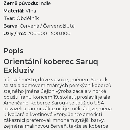
Země původu:
Indie
Materiál:
Vlna
Tvar:
Obdélník
Barva:
Červená / Červenožlutá
Uzly / m2:
200.000 - 500.000
Popis
Orientální koberec Saruq
Exkluziv
Íránské město, dříve vesnice, jménem Sarouk
se stala domovem známých perských koberců
stejného jména. Jejich výroba začala v horké
poušti Íránu koncem 19. století, proslavili je ale
Američané. Koberce Sarouk se totiž do USA
dováželi a tamní zákazníci je měli rádi, zejména
křivočaré a květinové vzory. Jenže američtí
zákazníci preferovali mnohem sytější barvy,
zejména malinovou červeň, takže se koberce