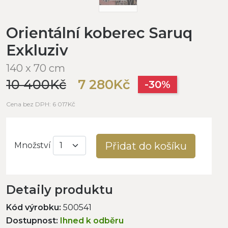
Orientální koberec Saruq
Exkluziv
140 x 70 cm
10 400Kč
7 280Kč
-30%
Cena bez DPH: 6 017Kč
Přidat do košíku
Množství
Detaily produktu
Kód výrobku:
500541
Dostupnost:
Ihned k odběru