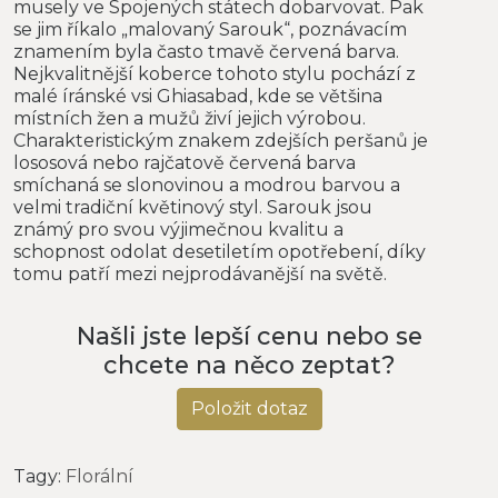
musely ve Spojených státech dobarvovat. Pak
se jim říkalo „malovaný Sarouk“, poznávacím
znamením byla často tmavě červená barva.
Nejkvalitnější koberce tohoto stylu pochází z
malé íránské vsi Ghiasabad, kde se většina
místních žen a mužů živí jejich výrobou.
Charakteristickým znakem zdejších peršanů je
lososová nebo rajčatově červená barva
smíchaná se slonovinou a modrou barvou a
velmi tradiční květinový styl. Sarouk jsou
známý pro svou výjimečnou kvalitu a
schopnost odolat desetiletím opotřebení, díky
tomu patří mezi nejprodávanější na světě.
Našli jste lepší cenu nebo se
chcete na něco zeptat?
Položit dotaz
Tagy:
Florální