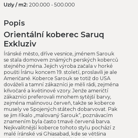
Uzly / m2:
200.000 - 500.000
Popis
Orientální koberec Saruq
Exkluziv
Íránské město, dříve vesnice, jménem Sarouk
se stala domovem známých perských koberců
stejného jména. Jejich výroba začala v horké
poušti Íránu koncem 19. století, proslavili je ale
Američané. Koberce Sarouk se totiž do USA
dováželi a tamní zákazníci je měli rádi, zejména
křivočaré a květinové vzory. Jenže američtí
zákazníci preferovali mnohem sytější barvy,
zejména malinovou červeň, takže se koberce
musely ve Spojených státech dobarvovat. Pak
se jim říkalo „malovaný Sarouk“, poznávacím
znamením byla často tmavě červená barva.
Nejkvalitnější koberce tohoto stylu pochází z
malé íránské vsi Ghiasabad, kde se většina