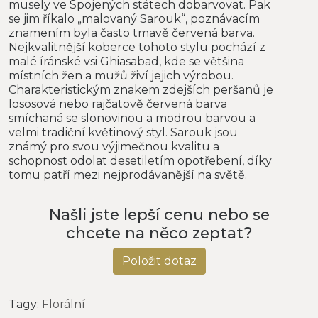
musely ve Spojených státech dobarvovat. Pak
se jim říkalo „malovaný Sarouk“, poznávacím
znamením byla často tmavě červená barva.
Nejkvalitnější koberce tohoto stylu pochází z
malé íránské vsi Ghiasabad, kde se většina
místních žen a mužů živí jejich výrobou.
Charakteristickým znakem zdejších peršanů je
lososová nebo rajčatově červená barva
smíchaná se slonovinou a modrou barvou a
velmi tradiční květinový styl. Sarouk jsou
známý pro svou výjimečnou kvalitu a
schopnost odolat desetiletím opotřebení, díky
tomu patří mezi nejprodávanější na světě.
Našli jste lepší cenu nebo se
chcete na něco zeptat?
Položit dotaz
Tagy:
Florální