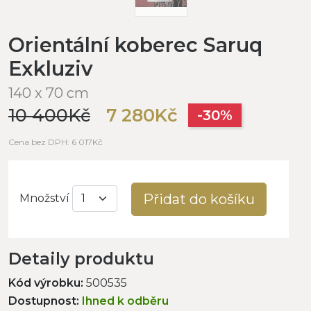
Orientální koberec Saruq
Exkluziv
140 x 70 cm
10 400Kč
7 280Kč
-30%
Cena bez DPH: 6 017Kč
Přidat do košíku
Množství
Detaily produktu
Kód výrobku:
500535
Dostupnost:
Ihned k odběru