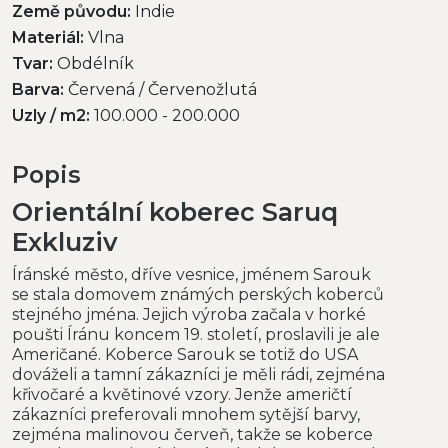
Země původu:
Indie
Materiál:
Vlna
Tvar:
Obdélník
Barva:
Červená / Červenožlutá
Uzly / m2:
100.000 - 200.000
Popis
Orientální koberec Saruq
Exkluziv
Íránské město, dříve vesnice, jménem Sarouk
se stala domovem známých perských koberců
stejného jména. Jejich výroba začala v horké
poušti Íránu koncem 19. století, proslavili je ale
Američané. Koberce Sarouk se totiž do USA
dováželi a tamní zákazníci je měli rádi, zejména
křivočaré a květinové vzory. Jenže američtí
zákazníci preferovali mnohem sytější barvy,
zejména malinovou červeň, takže se koberce