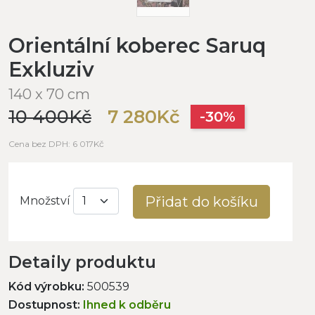
Orientální koberec Saruq
Exkluziv
140 x 70 cm
10 400Kč
7 280Kč
-30%
Cena bez DPH: 6 017Kč
Přidat do košíku
Množství
Detaily produktu
Kód výrobku:
500539
Dostupnost:
Ihned k odběru