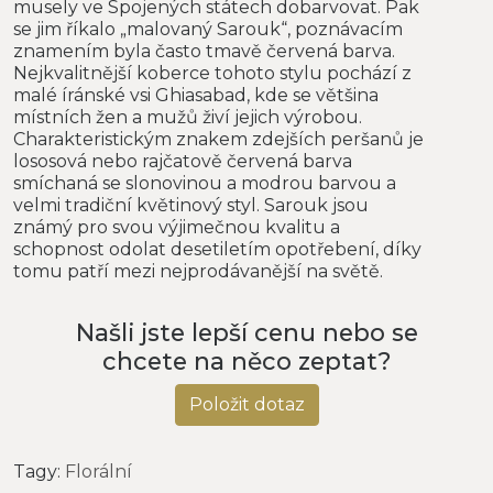
musely ve Spojených státech dobarvovat. Pak
se jim říkalo „malovaný Sarouk“, poznávacím
znamením byla často tmavě červená barva.
Nejkvalitnější koberce tohoto stylu pochází z
malé íránské vsi Ghiasabad, kde se většina
místních žen a mužů živí jejich výrobou.
Charakteristickým znakem zdejších peršanů je
lososová nebo rajčatově červená barva
smíchaná se slonovinou a modrou barvou a
velmi tradiční květinový styl. Sarouk jsou
známý pro svou výjimečnou kvalitu a
schopnost odolat desetiletím opotřebení, díky
tomu patří mezi nejprodávanější na světě.
Našli jste lepší cenu nebo se
chcete na něco zeptat?
Položit dotaz
Tagy:
Florální