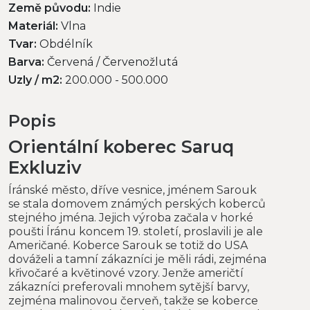
Země původu:
Indie
Materiál:
Vlna
Tvar:
Obdélník
Barva:
Červená / Červenožlutá
Uzly / m2:
200.000 - 500.000
Popis
Orientální koberec Saruq
Exkluziv
Íránské město, dříve vesnice, jménem Sarouk
se stala domovem známých perských koberců
stejného jména. Jejich výroba začala v horké
poušti Íránu koncem 19. století, proslavili je ale
Američané. Koberce Sarouk se totiž do USA
dováželi a tamní zákazníci je měli rádi, zejména
křivočaré a květinové vzory. Jenže američtí
zákazníci preferovali mnohem sytější barvy,
zejména malinovou červeň, takže se koberce