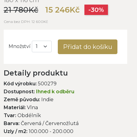
21 780Kč
15 246Kč
-30%
Cena bez DPH: 12 600Kč
Přidat do košíku
Množství
Detaily produktu
Kód výrobku:
500279
Dostupnost:
Ihned k odběru
Země původu:
Indie
Materiál:
Vlna
Tvar:
Obdélník
Barva:
Červená / Červenožlutá
Uzly / m2:
100.000 - 200.000