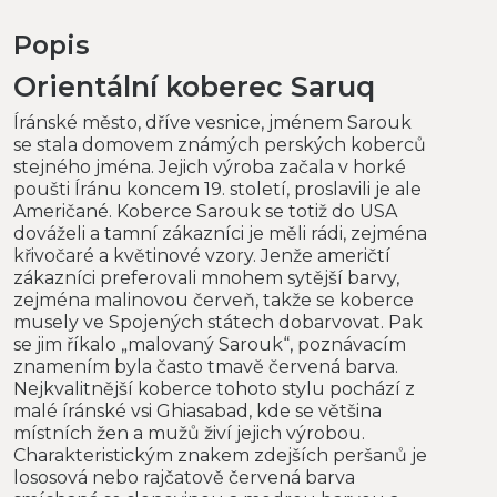
Popis
Orientální koberec Saruq
Íránské město, dříve vesnice, jménem Sarouk
se stala domovem známých perských koberců
stejného jména. Jejich výroba začala v horké
poušti Íránu koncem 19. století, proslavili je ale
Američané. Koberce Sarouk se totiž do USA
dováželi a tamní zákazníci je měli rádi, zejména
křivočaré a květinové vzory. Jenže američtí
zákazníci preferovali mnohem sytější barvy,
zejména malinovou červeň, takže se koberce
musely ve Spojených státech dobarvovat. Pak
se jim říkalo „malovaný Sarouk“, poznávacím
znamením byla často tmavě červená barva.
Nejkvalitnější koberce tohoto stylu pochází z
malé íránské vsi Ghiasabad, kde se většina
místních žen a mužů živí jejich výrobou.
Charakteristickým znakem zdejších peršanů je
lososová nebo rajčatově červená barva