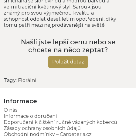
smíchaná se slonovinou a modrou barvou a
velmi tradiční květinový styl. Sarouk jsou
známý pro svou výjimečnou kvalitu a
schopnost odolat desetiletím opotřebení, díky
tomu patří mezi nejprodávanější na světě.
Našli jste lepší cenu nebo se
chcete na něco zeptat?
Položit dotaz
Tagy:
Florální
Informace
O nás
Informace o doručení
Doporučení k čištění ručně vázaných koberců
Zásady ochrany osobních údajů
Obchodní podmínky – Carpeteria.cz