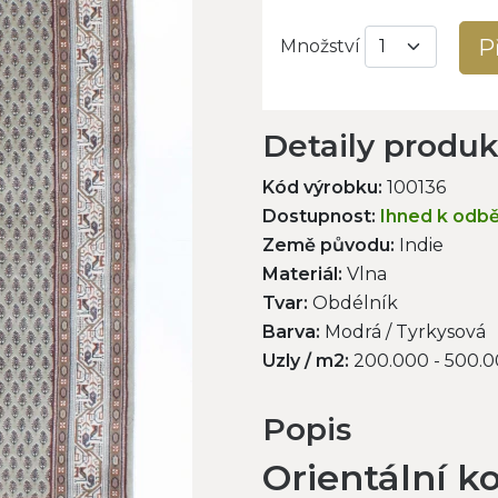
P
Množství
Detaily produ
Kód výrobku:
100136
Dostupnost:
Ihned k odb
Země původu:
Indie
Materiál:
Vlna
Tvar:
Obdélník
Barva:
Modrá / Tyrkysová
Uzly / m2:
200.000 - 500.
Popis
Orientální k