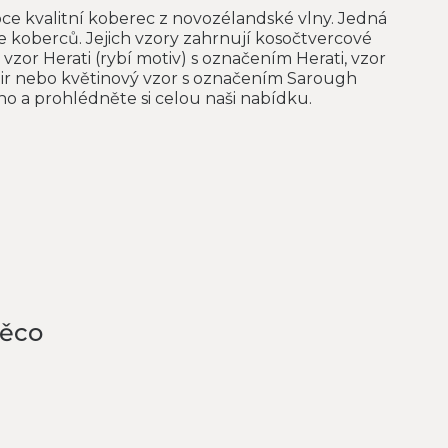
ce kvalitní koberec z novozélandské vlny. Jedná
e koberců. Jejich vzory zahrnují kosočtvercové
 vzor Herati (rybí motiv) s označením Herati, vzor
Mir nebo květinový vzor s označením Sarough
o a prohlédněte si celou naši nabídku.
něco