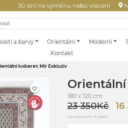
30 dní na výměnu nebo vrácení
N
kosti a barvy
Orientální
Moderní
Kontakt
ientální koberec Mir Exkluziv
Orientální
180 x 120 cm
23 350Kč
16
Cena bez DPH: 13 508Kč