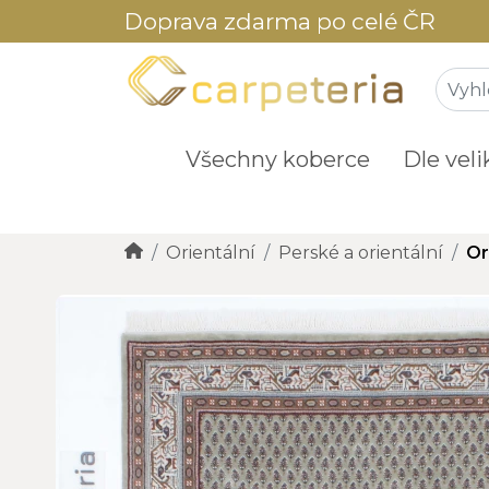
Doprava zdarma po celé ČR
Všechny koberce
Dle veli
Orientální
Perské a orientální
Or