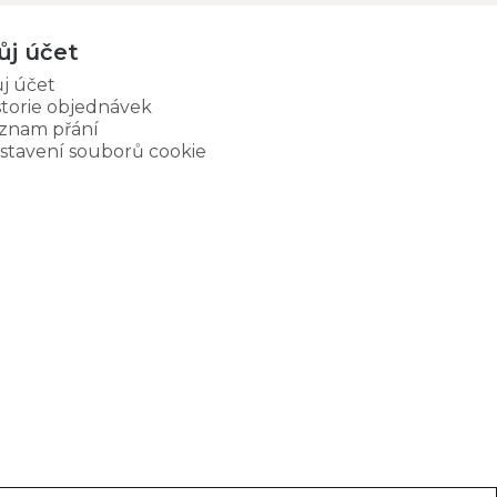
ůj účet
j účet
storie objednávek
znam přání
stavení souborů cookie