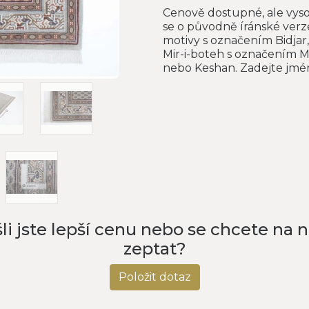
Cenově dostupné, ale vyso
se o původně íránské verz
motivy s označením Bidjar,
Mir-i-boteh s označením 
nebo Keshan. Zadejte jmén
li jste lepší cenu nebo se chcete na 
zeptat?
Položit dotaz