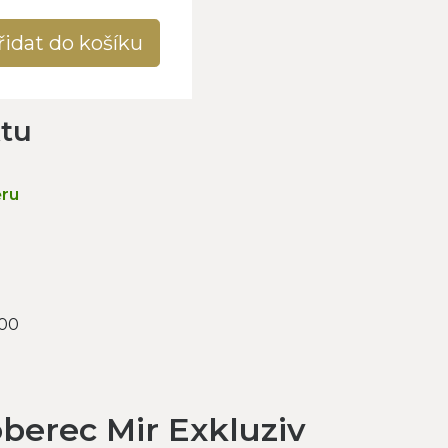
řidat do košíku
ktu
ěru
000
oberec Mir Exkluziv