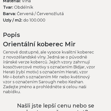
Materiál:
Vlna
Tvar:
Obdélník
Barva:
Červená / Červenožlutá
Uzly / m2:
do 100.000
Popis
Orientální koberec Mir
Cenově dostupné, ale vysoce kvalitní koberec
z novozélandské vlny. Jedná se o původně
íránské verze koberců. Jejich vzory zahrnují
kosočtvercové motivy s označením Bidjar, vzor
Herati (rybí motiv) s označením Herati, vzor
Mir-i-boteh s označením Mir nebo květinový
vzor s označením Sarough nebo Keshan.
Zadejte jméno a prohlédněte si celou naši
nabídku.
Našli jste lepší cenu nebo se