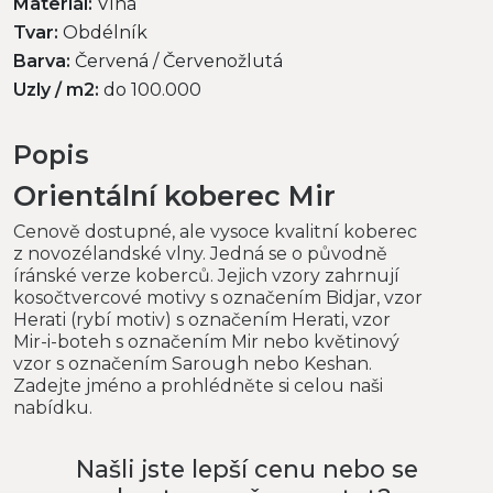
Materiál:
Vlna
Tvar:
Obdélník
Barva:
Červená / Červenožlutá
Uzly / m2:
do 100.000
Popis
Orientální koberec Mir
Cenově dostupné, ale vysoce kvalitní koberec
z novozélandské vlny. Jedná se o původně
íránské verze koberců. Jejich vzory zahrnují
kosočtvercové motivy s označením Bidjar, vzor
Herati (rybí motiv) s označením Herati, vzor
Mir-i-boteh s označením Mir nebo květinový
vzor s označením Sarough nebo Keshan.
Zadejte jméno a prohlédněte si celou naši
nabídku.
Našli jste lepší cenu nebo se