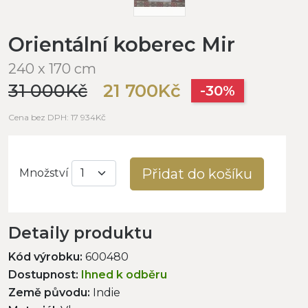
Orientální koberec Mir
240 x 170 cm
31 000Kč
21 700Kč
-30%
Cena bez DPH: 17 934Kč
Přidat do košíku
Množství
Detaily produktu
Kód výrobku:
600480
Dostupnost:
Ihned k odběru
Země původu:
Indie