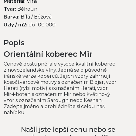
Materiál:
Vlna
Tvar:
Běhoun
Barva:
Bílá / Béžová
Uzly / m2:
do 100.000
Popis
Orientální koberec Mir
Cenově dostupné, ale vysoce kvalitní koberec
z novozélandské vlny. Jedná se o původně
íránské verze koberců. Jejich vzory zahrnují
kosočtvercové motivy s označením Bidjar, vzor
Herati (rybí motiv) s označením Herati, vzor
Mir-i-boteh s označením Mir nebo květinový
vzor s označením Sarough nebo Keshan.
Zadejte jméno a prohlédněte si celou naši
nabídku.
Našli jste lepší cenu nebo se