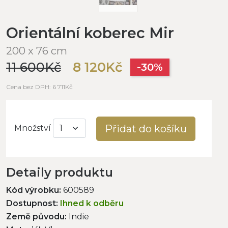
Orientální koberec Mir
200 x 76 cm
11 600Kč
8 120Kč
-30%
Cena bez DPH: 6 711Kč
Přidat do košíku
Množství
Detaily produktu
Kód výrobku:
600589
Dostupnost:
Ihned k odběru
Země původu:
Indie