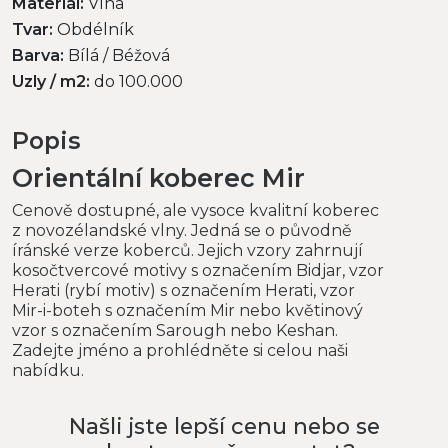
Materiál:
Vlna
Tvar:
Obdélník
Barva:
Bílá / Béžová
Uzly / m2:
do 100.000
Popis
Orientální koberec Mir
Cenově dostupné, ale vysoce kvalitní koberec
z novozélandské vlny. Jedná se o původně
íránské verze koberců. Jejich vzory zahrnují
kosočtvercové motivy s označením Bidjar, vzor
Herati (rybí motiv) s označením Herati, vzor
Mir-i-boteh s označením Mir nebo květinový
vzor s označením Sarough nebo Keshan.
Zadejte jméno a prohlédněte si celou naši
nabídku.
Našli jste lepší cenu nebo se