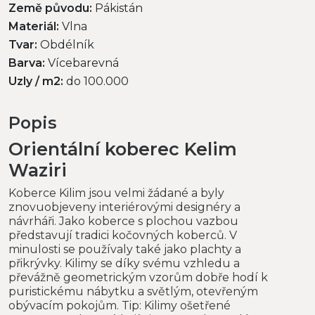
Země původu:
Pákistán
Materiál:
Vlna
Tvar:
Obdélník
Barva:
Vícebarevná
Uzly / m2:
do 100.000
Popis
Orientální koberec Kelim
Waziri
Koberce Kilim jsou velmi žádané a byly
znovuobjeveny interiérovými designéry a
návrháři. Jako koberce s plochou vazbou
představují tradici kočovných koberců. V
minulosti se používaly také jako plachty a
přikrývky. Kilimy se díky svému vzhledu a
převážně geometrickým vzorům dobře hodí k
puristickému nábytku a světlým, otevřeným
obývacím pokojům. Tip: Kilimy ošetřené