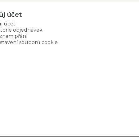
ůj účet
j účet
storie objednávek
znam přání
stavení souborů cookie