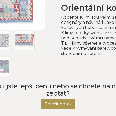
Orientální k
Koberce Kilim jsou velmi 
designéry a návrháři. Jako
kočovných koberců. V minul
Kilimy se díky svému vzh
hodí k puristickému náby
Tip: Kilimy ošetřené proce
vede k vymývání barev, po
slunečnímu záření.
li jste lepší cenu nebo se chcete na 
zeptat?
Položit dotaz