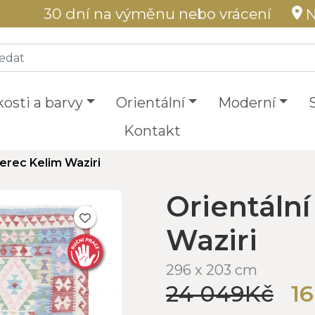
30 dní na výměnu nebo vrácení
N
kosti a barvy
Orientální
Moderní
Kontakt
erec Kelim Waziri
Orientáln
Waziri
296 x 203 cm
24 049Kč
1