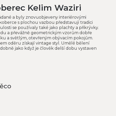
oberec Kelim Waziri
žádané a byly znovuobjeveny interiérovými
 koberce s plochou vazbou představují tradici
osti se používaly také jako plachty a přikrývky.
ledu a převážně geometrickým vzorům dobře
tku a světlým, otevřeným obývacím pokojům.
sem oděru získají vintage styl. Umělé bělení
dobně jako když je člověk delší dobu vystaven
něco