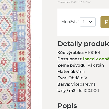
Cena bez DPH: 13 913Kč
P
Množství
Detaily produ
Kód výrobku:
H100101
Dostupnost:
Ihned k odb
Země původu:
Pákistán
Materiál:
Vlna
Tvar:
Obdélník
Barva:
Vícebarevná
Uzly / m2:
do 100.000
Popis