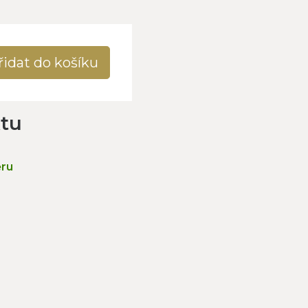
řidat do košíku
ktu
ěru