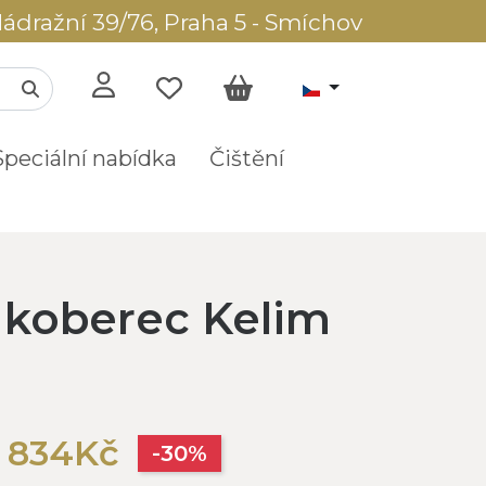
ádražní 39/76, Praha 5 - Smíchov
Speciální nabídka
Čištění
í koberec Kelim
6 834Kč
-30%