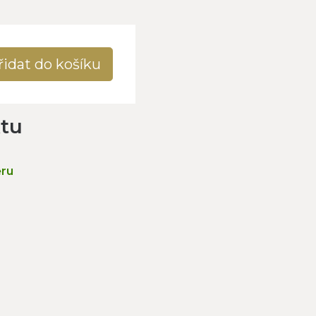
řidat do košíku
ktu
ěru