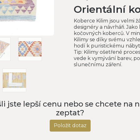
Orientální k
Koberce Kilim jsou velmi 
designéry a návrháři. Jako
kočovných koberců. V minul
Kilimy se díky svému vzh
hodí k puristickému náby
Tip: Kilimy ošetřené proce
vede k vymývání barev, po
slunečnímu záření.
li jste lepší cenu nebo se chcete na 
zeptat?
Položit dotaz