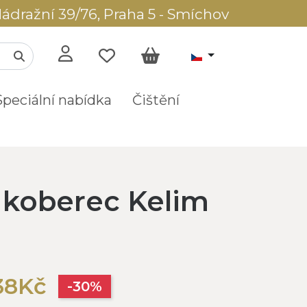
ádražní 39/76, Praha 5 - Smíchov
Speciální nabídka
Čištění
í koberec Kelim
38Kč
-30%