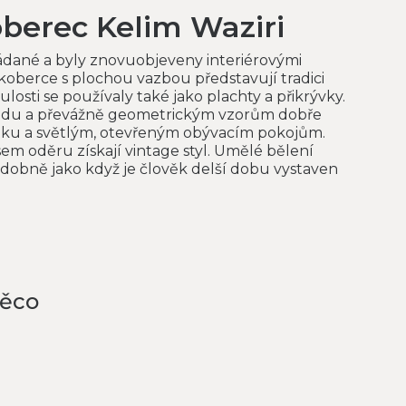
oberec Kelim Waziri
žádané a byly znovuobjeveny interiérovými
 koberce s plochou vazbou představují tradici
osti se používaly také jako plachty a přikrývky.
ledu a převážně geometrickým vzorům dobře
tku a světlým, otevřeným obývacím pokojům.
sem oděru získají vintage styl. Umělé bělení
dobně jako když je člověk delší dobu vystaven
něco