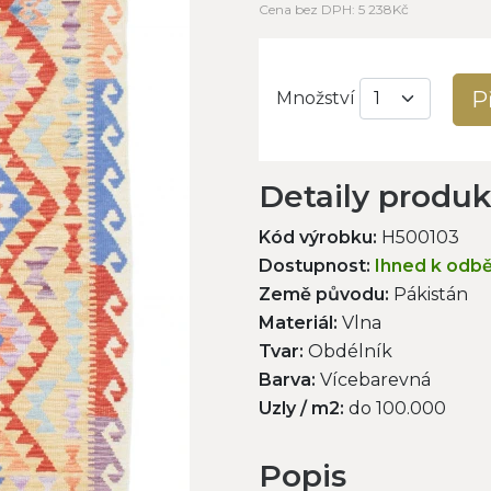
Cena bez DPH: 5 238Kč
P
Množství
Detaily produ
Kód výrobku:
H500103
Dostupnost:
Ihned k odb
Země původu:
Pákistán
Materiál:
Vlna
Tvar:
Obdélník
Barva:
Vícebarevná
Uzly / m2:
do 100.000
Popis