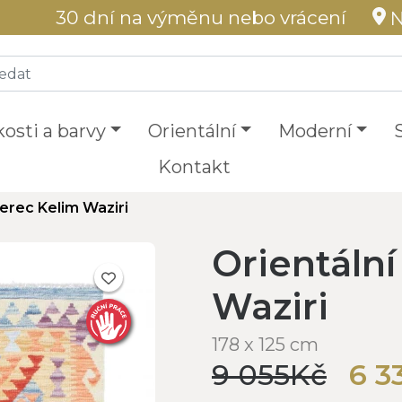
30 dní na výměnu nebo vrácení
N
kosti a barvy
Orientální
Moderní
Kontakt
erec Kelim Waziri
Orientáln
Waziri
178 x 125 cm
9 055Kč
6 3