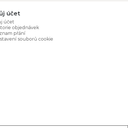
ůj účet
j účet
storie objednávek
znam přání
stavení souborů cookie