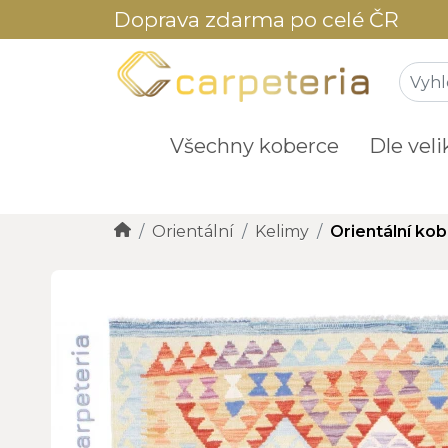
Doprava zdarma po celé ČR
Všechny koberce
Dle veli
Orientální
Kelimy
Orientální kob